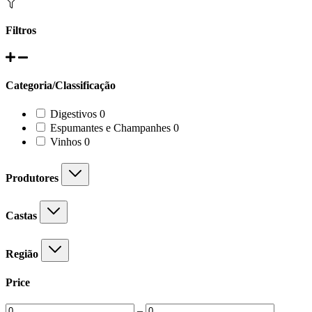
Filtros
Categoria/Classificação
0
Digestivos
0
products
0
Espumantes e Champanhes
0
products
0
Vinhos
0
products
Produtores
Castas
Região
Price
–