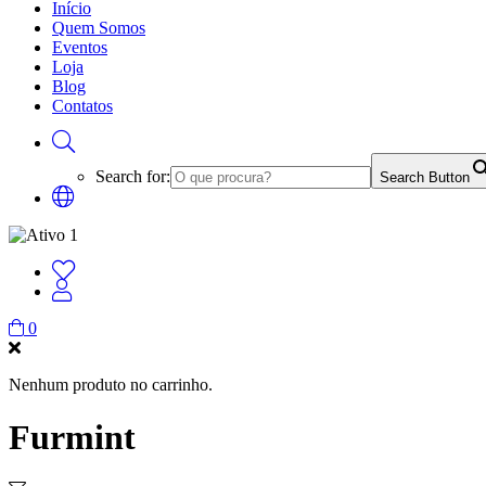
Início
Quem Somos
Eventos
Loja
Blog
Contatos
Search for:
Search Button
0
Nenhum produto no carrinho.
Furmint