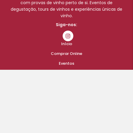
com provas de vinho perto de si. Eventos de
degustação, tours de vinhos e experiências únicas de
vinho.
Siga-nos:
Início
Comprar Online
Eventos
Blog
A minha conta
Finalizar compras
Carrinho
Contatos
Quem Somos
Termos e Condições de Vendas, Envios e Devoluções