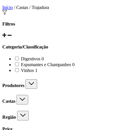
Início
/ Castas / Trajadura
Filtros
Categoria/Classificação
0
Digestivos
0
products
0
Espumantes e Champanhes
0
products
1
Vinhos
1
product
Produtores
Castas
Região
Price