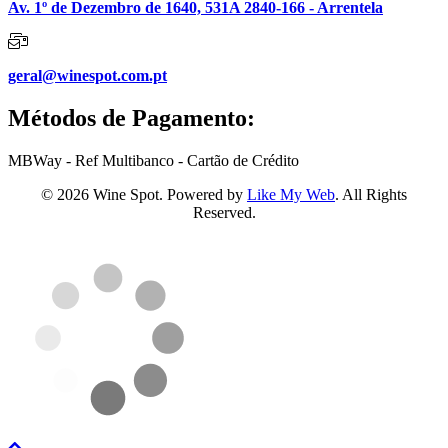
Av. 1º de Dezembro de 1640, 531A 2840-166 - Arrentela
geral@winespot.com.pt
Métodos de Pagamento:
MBWay - Ref Multibanco - Cartão de Crédito
© 2026 Wine Spot. Powered by
Like My Web
. All Rights
Reserved.
Voltar