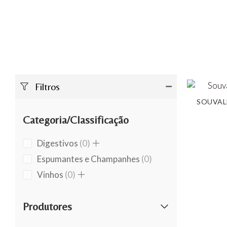
Filtros
SOUVAL
Categoria/Classificação
0
Digestivos
0
products
0
Espumantes e Champanhes
0
products
0
Vinhos
0
products
Produtores