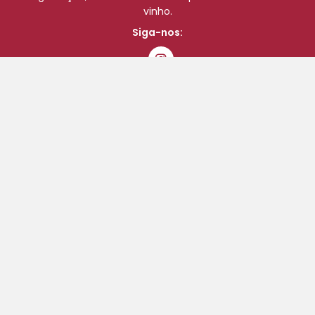
vinho.
Siga-nos:
Início
Comprar Online
Eventos
Blog
A minha conta
Finalizar compras
Carrinho
Contatos
Quem Somos
Termos e Condições de Vendas, Envios e Devoluções
Termos e Condições