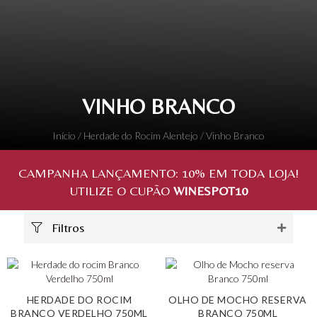
VINHO BRANCO
Início
/
Herdade do Rocim Alentejo
/ Vinho Branco
CAMPANHA LANÇAMENTO:
10%
EM TODA LOJA!
UTILIZE O CUPÃO
WINESPOT10
Filtros
HERDADE DO ROCIM
OLHO DE MOCHO RESERVA
BRANCO VERDELHO 750ML
BRANCO 750ML