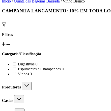
Início
/
Quinta das Bágeiras Bairrada
/ Vinho Branco
CAMPANHA LANÇAMENTO:
10%
EM TODA LO
Filtros
Categoria/Classificação
0
Digestivos
0
products
0
Espumantes e Champanhes
0
products
3
Vinhos
3
products
Produtores
Castas