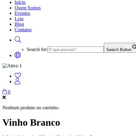
Início
Quem Somos
Eventos
Loja
Blog
Contatos
Search for:
Search Button
0
Nenhum produto no carrinho.
Vinho Branco