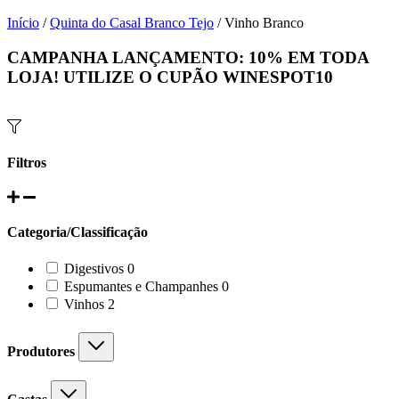
Início
/
Quinta do Casal Branco Tejo
/ Vinho Branco
CAMPANHA LANÇAMENTO:
10%
EM TODA
LOJA! UTILIZE O CUPÃO
WINESPOT10
Filtros
Categoria/Classificação
0
Digestivos
0
products
0
Espumantes e Champanhes
0
products
2
Vinhos
2
products
Produtores