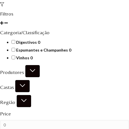
Filtros
Categoria/Classificação
0
Digestivos
0
products
0
Espumantes e Champanhes
0
products
0
Vinhos
0
products
Produtores
Castas
Região
Price