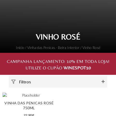
VINHO ROSÉ
Início
/
Vinha das Penicas - Beira Interior
/ Vinho Rosé
CAMPANHA LANÇAMENTO:
10%
EM TODA LOJA!
UTILIZE O CUPÃO
WINESPOT10
Filtros
VINHA DAS PENICAS ROSÉ
750ML
22,90
€