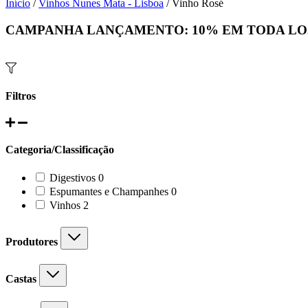
Início
/
Vinhos Nunes Mata - Lisboa
/ Vinho Rosé
CAMPANHA LANÇAMENTO:
10%
EM TODA LO
Filtros
Categoria/Classificação
0
Digestivos
0
products
0
Espumantes e Champanhes
0
products
2
Vinhos
2
products
Produtores
Castas