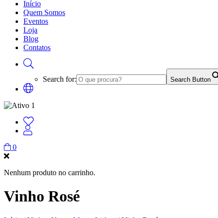
Início
Quem Somos
Eventos
Loja
Blog
Contatos
Search for:
Search Button
0
Nenhum produto no carrinho.
Vinho Rosé