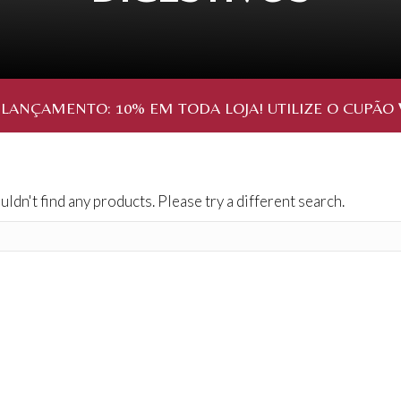
 LANÇAMENTO:
10%
EM TODA LOJA! UTILIZE O CUPÃO
uldn't find any products. Please try a different search.