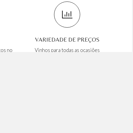
VARIEDADE DE PREÇOS
tos no
Vinhos para todas as ocasiões
Contactos:
+351 962 650 635
 Envios e
(Ch. Rede Móvel Nacional)
Av. 1º de Dezembro de 1640, 531A 2840-166 -
Arrentela
geral@winespot.com.pt