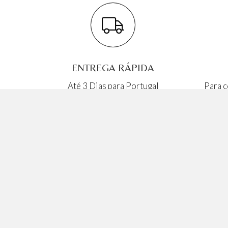
ENTREGA RÁPIDA
Até 3 Dias para Portugal
Para c
Continental
In
Wine Spot
C
Conheça a Drinking Point do Seixal, uma loja
E
de vinho com provas de vinho perto de si.
Eventos de degustação, tours de vinhos e
B
experiências únicas de vinho.