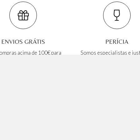
ENVIOS GRÁTIS
PERÍCIA
ompras acima de 100€ para
Somos especialistas e jus
Portugal Continental
nosso trabalho
ício
Quem Somos
omprar Online
Termos e Condições de Vendas,
Devoluções
ventos
Termos e Condições
log
Política de Privacidade