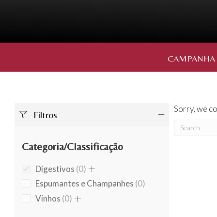
CAMPANHA
Sorry, we co
Filtros
Categoria/Classificação
0
Digestivos
0
products
0
Espumantes e Champanhes
0
products
0
Vinhos
0
products