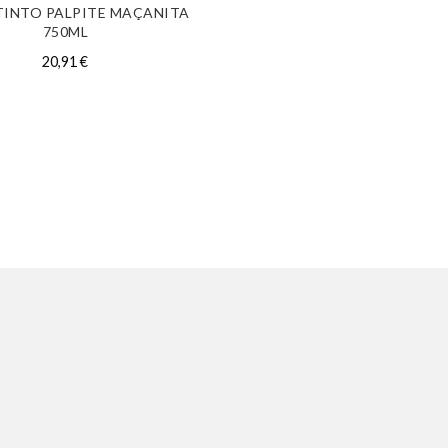
TINTO PALPITE MAÇANITA
750ML
20,91
€
ENVIOS GRÁTIS
PERÍCIA