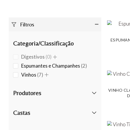
Filtros
ESPUMAN
Categoria/Classificação
0
Digestivos
0
products
2
Espumantes e Champanhes
2
products
7
Vinhos
7
products
VINHO CL
Produtores
D
Castas