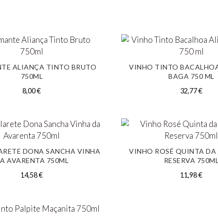
TE ALIANÇA TINTO BRUTO
VINHO TINTO BACALHO
750ML
BAGA 750 ML
8,00
€
32,77
€
ARETE DONA SANCHA VINHA
VINHO ROSÉ QUINTA DA
A AVARENTA 750ML
RESERVA 750M
14,58
€
11,98
€