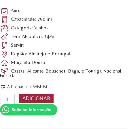
Ano:
Capacidade: 750 ml
Categoria: Vinhos
Teor Alcoólico: 14%
Servir:
Região: Alentejo e Portugal
Maçanita Douro
Castas: Alicante Bouschet, Baga, e Touriga Nacional
Em stock
Adicionar para Wishlist
Quantidade
ADICIONAR
de
Vinho
Solicitar Informação
Tinto
Palpite
Maçanita