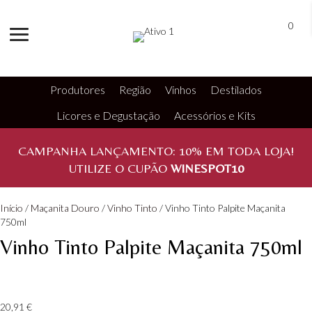
0
Produtores
Região
Vinhos
Destilados
Licores e Degustação
Acessórios e Kits
CAMPANHA LANÇAMENTO:
10%
EM TODA LOJA!
UTILIZE O CUPÃO
WINESPOT10
Início
/
Maçanita Douro
/
Vinho Tinto
/ Vinho Tinto Palpite Maçanita
750ml
Vinho Tinto Palpite Maçanita 750ml
20,91
€