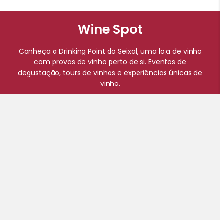
Wine Spot
Conheça a Drinking Point do Seixal, uma loja de vinho
com provas de vinho perto de si. Eventos de
degustação, tours de vinhos e experiências únicas de
vinho.
Siga-nos:
Início
Comprar Online
Eventos
Blog
A minha conta
Finalizar compras