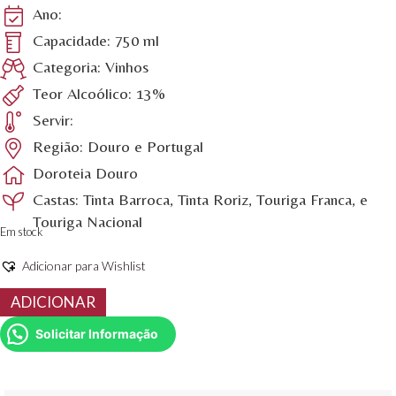
Ano:
Capacidade: 750 ml
Categoria: Vinhos
Teor Alcoólico: 13%
Servir:
Região: Douro e Portugal
Doroteia Douro
Castas: Tinta Barroca, Tinta Roriz, Touriga Franca, e
Touriga Nacional
Em stock
Adicionar para Wishlist
Quantidade
ADICIONAR
de
Doroteia
Solicitar Informação
XVII
750ml