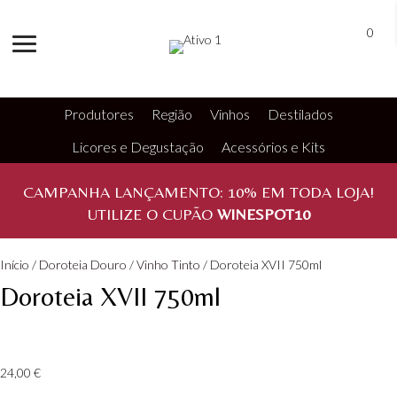
0
Produtores
Região
Vinhos
Destilados
Licores e Degustação
Acessórios e Kits
CAMPANHA LANÇAMENTO:
10%
EM TODA LOJA!
UTILIZE O CUPÃO
WINESPOT10
Início
/
Doroteia Douro
/
Vinho Tinto
/ Doroteia XVII 750ml
Doroteia XVII 750ml
24,00
€