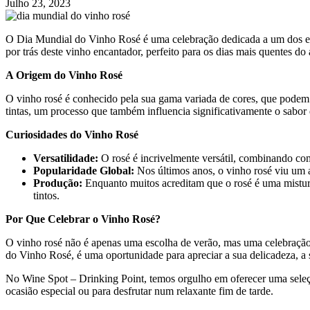
Julho 23, 2023
O Dia Mundial do Vinho Rosé é uma celebração dedicada a um dos esti
por trás deste vinho encantador, perfeito para os dias mais quentes do
A Origem do Vinho Rosé
O vinho rosé é conhecido pela sua gama variada de cores, que podem 
tintas, um processo que também influencia significativamente o sabor
Curiosidades do Vinho Rosé
Versatilidade:
O rosé é incrivelmente versátil, combinando com
Popularidade Global:
Nos últimos anos, o vinho rosé viu um a
Produção:
Enquanto muitos acreditam que o rosé é uma mistura 
tintos.
Por Que Celebrar o Vinho Rosé?
O vinho rosé não é apenas uma escolha de verão, mas uma celebração d
do Vinho Rosé, é uma oportunidade para apreciar a sua delicadeza, a 
No Wine Spot – Drinking Point, temos orgulho em oferecer uma seleçã
ocasião especial ou para desfrutar num relaxante fim de tarde.