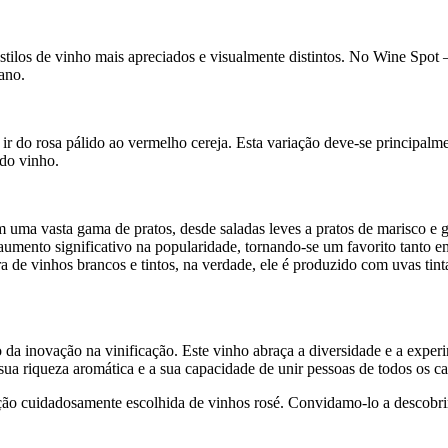
los de vinho mais apreciados e visualmente distintos. No Wine Spot – 
 ano.
ir do rosa pálido ao vermelho cereja. Esta variação deve-se principal
 do vinho.
 uma vasta gama de pratos, desde saladas leves a pratos de marisco e g
umento significativo na popularidade, tornando-se um favorito tanto em
de vinhos brancos e tintos, na verdade, ele é produzido com uvas tint
a inovação na vinificação. Este vinho abraça a diversidade e a experim
sua riqueza aromática e a sua capacidade de unir pessoas de todos os 
o cuidadosamente escolhida de vinhos rosé. Convidamo-lo a descobrir 