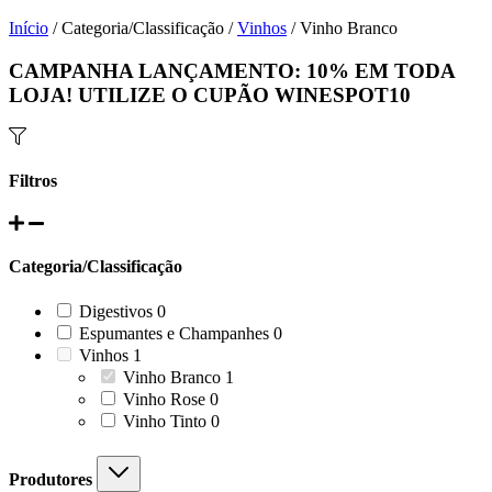
Início
/ Categoria/Classificação /
Vinhos
/ Vinho Branco
CAMPANHA LANÇAMENTO:
10%
EM TODA
LOJA! UTILIZE O CUPÃO
WINESPOT10
Filtros
Categoria/Classificação
0
Digestivos
0
products
0
Espumantes e Champanhes
0
products
1
Vinhos
1
product
1
Vinho Branco
1
product
0
Vinho Rose
0
products
0
Vinho Tinto
0
products
Produtores