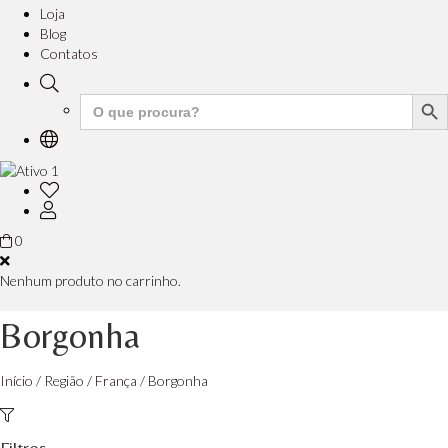
Loja
Blog
Contatos
Search But
Search
for:
0
Nenhum produto no carrinho.
Borgonha
Início
/ Região /
França
/ Borgonha
Filtros