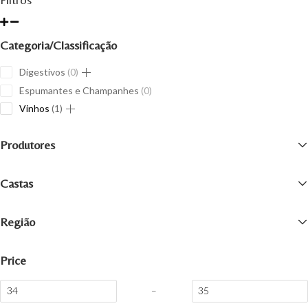
Categoria/Classificação
0
Digestivos
0
products
0
Espumantes e Champanhes
0
products
1
Vinhos
1
product
Produtores
Castas
Região
Price
–