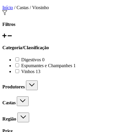
Início
/ Castas / Viosinho
Filtros
Categoria/Classificação
0
Digestivos
0
products
1
Espumantes e Champanhes
1
product
13
Vinhos
13
products
Produtores
Castas
Região
Price