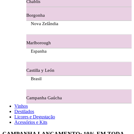
Chablis
Ferraz Wine - Beira Interior
Borgonha
Figueira Coriga - Alentejo
Nova Zelândia
Garrocha Estate Wines
Marlborough
Guerreiro Vinhos - Bairrada
Espanha
Herdade Da Figueirinha - Alentejo
Castilla y León
Herdade da Lisboa Alentejo
Brasil
Herdade Da Maroteira Alentejo
Campanha Gaúcha
Herdade Do Freixo - Alentejo
Vinhos
Destilados
Herdade do Moinho Branco - Alentejo
Licores e Degustação
Acessórios e Kits
Herdade do Rocim Alentejo
CAMPANHA LANÇAMENTO:
10%
EM TODA