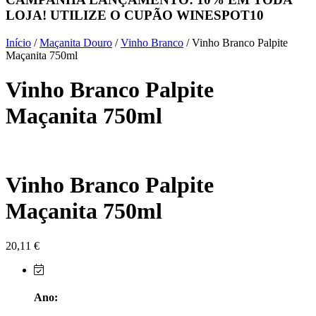
LOJA! UTILIZE O CUPÃO
WINESPOT10
Herdade do Sobroso Alentejo
Início
/
Maçanita Douro
/
Vinho Branco
/ Vinho Branco Palpite
Herdade dos Coteis Alentejo
Maçanita 750ml
Vinho Branco Palpite
Herdade Papa Leite - Alentejo
Maçanita 750ml
Horacio Simoes Setubal
Isento - Douro
Vinho Branco Palpite
Já Te Disse - Alentejo
Maçanita 750ml
João Tique - Top Wines - Alentejo
Julian Reynolds - Alentejo
20,11
€
Lavradores da Feitoria - Douro
Ano:
LicObidos