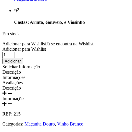
Prats e Symington Family
Quanta Terra Douro
Castas: Arinto, Gouveio, e Viosinho
Quinta Boa Esperança Lisboa
Em stock
Quinta da Curia - Bairrada
Adicionar para Wishlist
Já se encontra na Wishlist
Adicionar para Wishlist
Quantidade
Quinta da Mariposa - Dão
de
Adicionar
Vinho
Solicitar Informação
Quinta das Bágeiras Bairrada
Branco
Descrição
Palpite
Informações
Maçanita
Quinta das Queimas Dão
Avaliações
750ml
Descrição
Quinta de Macedos - Douro
Informações
Quinta do Arcossó - Trás os Montes
REF:
215
Quinta do Casal Branco Tejo
Categorias:
Maçanita Douro
,
Vinho Branco