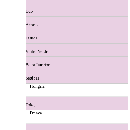
Copos e Decanter
Dão
Cortes De Reguengo Douro
Açores
Digestivos
Lisboa
Divai - Alentejo
Vinho Verde
Dona Sancha Dão
Beira Interior
Doroteia Douro
Setúbal
Ermelinda Freitas - Setubal
Hungria
Ervideira Alentejo
Tokaj
Evidencia Dão
França
Fabio Fernandes Wines