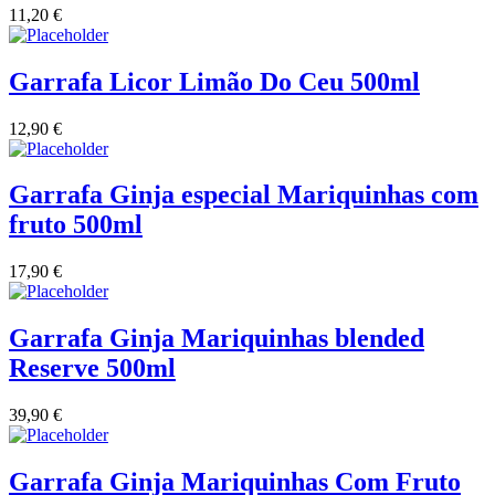
11,20
€
Vinha das Penicas - Beira Interior
Garrafa Licor Limão Do Ceu 500ml
Vinho na Talha
12,90
€
Vinhos Estrangeiros
Garrafa Ginja especial Mariquinhas com
Vinhos Nunes Mata - Lisboa
fruto 500ml
Vinilourenço Douro
17,90
€
VolteFace Alentejo
Garrafa Ginja Mariquinhas blended
Reserve 500ml
39,90
€
Garrafa Ginja Mariquinhas Com Fruto