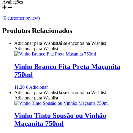
Avaliações
Quinta do Couquinho
(
0
customer review)
Quinta do Crasto
Produtos Relacionados
Quinta Do Noval Douro
Adicionar para Wishlist
Já se encontra na Wishlist
Quinta Do Paral Alentejo
Adicionar para Wishlist
Quinta do Pessegueiro - Douro
Vinho Branco Fita Preta Maçanita
Quinta do Piloto
750ml
Quinta Do Regueiro - Região Vinhos Verdes
11,20
€
Adicionar
Adicionar para Wishlist
Já se encontra na Wishlist
Adicionar para Wishlist
Quinta Do Rogel Algarve
Quinta do Sobreiró Trás-os -Montes
Vinho Tinto Sousão ou Vinhão
Maçanita 750ml
Quinta Do Ventozelo - Douro