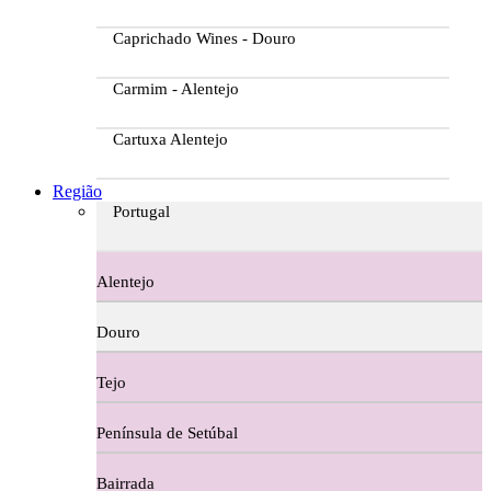
Caprichado Wines - Douro
Carmim - Alentejo
Cartuxa Alentejo
Casa da Passarella
Região
Portugal
Casa do Barroso
Alentejo
Casa Dos Migueis Douro
Douro
Casa Relvas Alentejo
Tejo
Caves de São João - Bairrada
Península de Setúbal
Charcutaria
Bairrada