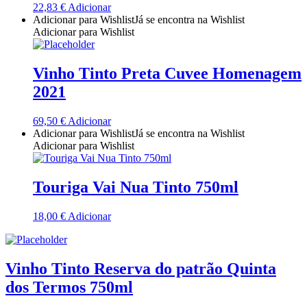
22,83
€
Adicionar
Quinta Dos Termos - Beira Interior
Adicionar para Wishlist
Já se encontra na Wishlist
Adicionar para Wishlist
Quinta José Rodrigues - Humanitas
Vinho Tinto Preta Cuvee Homenagem
Rego Wines Beira interior
2021
Sem categoria
69,50
€
Adicionar
Adicionar para Wishlist
Já se encontra na Wishlist
Só Vinha
Adicionar para Wishlist
Taboadella Dão
Touriga Vai Nua Tinto 750ml
Tapada de Coelheiros - Alentejo
18,00
€
Adicionar
Tiago Cabaço Alentejo
Vinho Tinto Reserva do patrão Quinta
Torre de Palma Alentejo
dos Termos 750ml
Trois Setubal