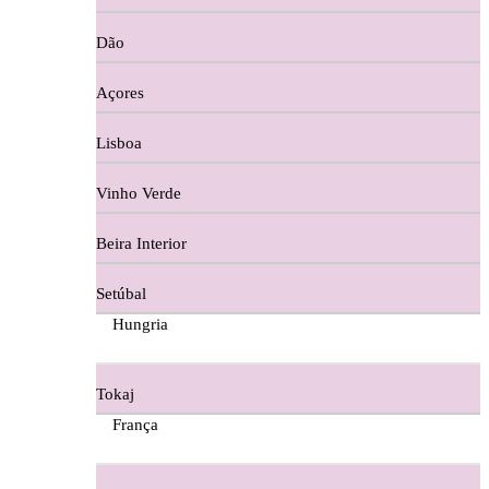
Copos e Decanter
Dão
Cortes De Reguengo Douro
Açores
Digestivos
Lisboa
Divai - Alentejo
Vinho Verde
Dona Sancha Dão
Beira Interior
Doroteia Douro
Setúbal
Ermelinda Freitas - Setubal
Hungria
Ervideira Alentejo
Tokaj
Evidencia Dão
França
Fabio Fernandes Wines