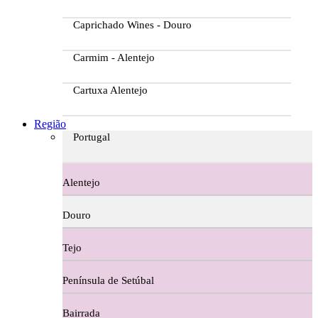
Caprichado Wines - Douro
Carmim - Alentejo
Cartuxa Alentejo
Casa da Passarella
Região
Portugal
Casa do Barroso
Alentejo
Casa Dos Migueis Douro
Douro
Casa Relvas Alentejo
Tejo
Caves de São João - Bairrada
Península de Setúbal
Charcutaria
Bairrada