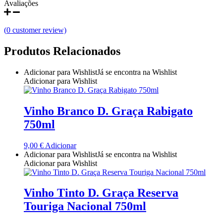
Avaliações
Quinta do Couquinho
(
0
customer review)
Quinta do Crasto
Produtos Relacionados
Quinta Do Noval Douro
Adicionar para Wishlist
Já se encontra na Wishlist
Quinta Do Paral Alentejo
Adicionar para Wishlist
Quinta do Pessegueiro - Douro
Vinho Branco D. Graça Rabigato
Quinta do Piloto
750ml
Quinta Do Regueiro - Região Vinhos Verdes
9,00
€
Adicionar
Adicionar para Wishlist
Já se encontra na Wishlist
Adicionar para Wishlist
Quinta Do Rogel Algarve
Quinta do Sobreiró Trás-os -Montes
Vinho Tinto D. Graça Reserva
Touriga Nacional 750ml
Quinta Do Ventozelo - Douro