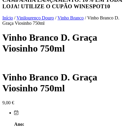
LOJA! UTILIZE O CUPÃO
WINESPOT10
Herdade do Sobroso Alentejo
Início
/
Vinilourenço Douro
/
Vinho Branco
/ Vinho Branco D.
Herdade dos Coteis Alentejo
Graça Viosinho 750ml
Vinho Branco D. Graça
Herdade Papa Leite - Alentejo
Viosinho 750ml
Horacio Simoes Setubal
Isento - Douro
Vinho Branco D. Graça
Já Te Disse - Alentejo
Viosinho 750ml
João Tique - Top Wines - Alentejo
Julian Reynolds - Alentejo
9,00
€
Lavradores da Feitoria - Douro
Ano:
LicObidos