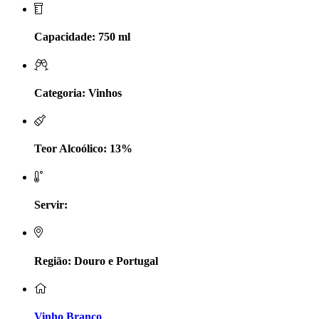
LV Lobo Vasconcelos Alentejo
Capacidade: 750 ml
Maçanita Douro
Marcio Em Campo - Tejo
Categoria: Vinhos
Medusa bairrada
Teor Alcoólico: 13%
Monte da Raposinha - Alentejo
Mouchão Alentejo
Servir:
Murgas - Bucelas
Oboe - Douro
Região: Douro e Portugal
Pontual - Alentejo
Vinho Branco