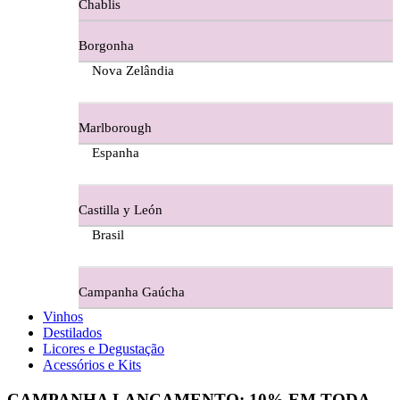
Chablis
Ferraz Wine - Beira Interior
Borgonha
Figueira Coriga - Alentejo
Nova Zelândia
Garrocha Estate Wines
Marlborough
Guerreiro Vinhos - Bairrada
Espanha
Herdade Da Figueirinha - Alentejo
Castilla y León
Herdade da Lisboa Alentejo
Brasil
Herdade Da Maroteira Alentejo
Campanha Gaúcha
Herdade Do Freixo - Alentejo
Vinhos
Destilados
Herdade do Moinho Branco - Alentejo
Licores e Degustação
Acessórios e Kits
Herdade do Rocim Alentejo
CAMPANHA LANÇAMENTO:
10%
EM TODA