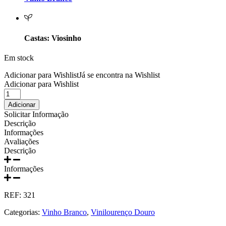
Prats e Symington Family
Quanta Terra Douro
Castas: Viosinho
Quinta Boa Esperança Lisboa
Em stock
Quinta da Curia - Bairrada
Adicionar para Wishlist
Já se encontra na Wishlist
Adicionar para Wishlist
Quantidade
Quinta da Mariposa - Dão
de
Adicionar
Vinho
Solicitar Informação
Quinta das Bágeiras Bairrada
Branco
Descrição
D.
Informações
Graça
Quinta das Queimas Dão
Avaliações
Viosinho
Descrição
750ml
Quinta de Macedos - Douro
Informações
Quinta do Arcossó - Trás os Montes
REF:
321
Quinta do Casal Branco Tejo
Categorias:
Vinho Branco
,
Vinilourenço Douro