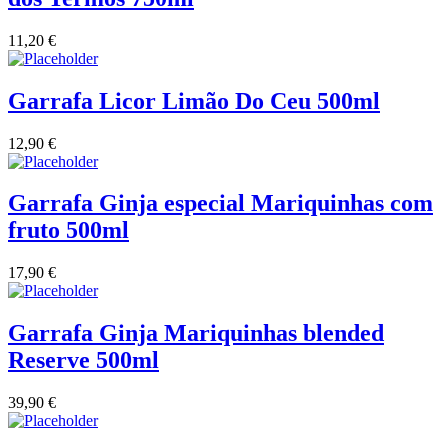
Vinha das Penicas - Beira Interior
11,20
€
Vinho na Talha
Garrafa Licor Limão Do Ceu 500ml
Vinhos Estrangeiros
12,90
€
Vinhos Nunes Mata - Lisboa
Garrafa Ginja especial Mariquinhas com
Vinilourenço Douro
fruto 500ml
VolteFace Alentejo
17,90
€
Garrafa Ginja Mariquinhas blended
Reserve 500ml
39,90
€