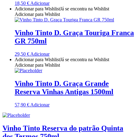
18,50
€
Adicionar
Quinta Dos Termos - Beira Interior
Adicionar para Wishlist
Já se encontra na Wishlist
Adicionar para Wishlist
Quinta José Rodrigues - Humanitas
Vinho Tinto D. Graça Touriga Franca
Rego Wines Beira interior
GR 750ml
Sem categoria
29,50
€
Adicionar
Adicionar para Wishlist
Já se encontra na Wishlist
Só Vinha
Adicionar para Wishlist
Taboadella Dão
Vinho Tinto D. Graça Grande
Reserva Vinhas Antigas 1500ml
Tapada de Coelheiros - Alentejo
57,90
€
Adicionar
Tiago Cabaço Alentejo
Torre de Palma Alentejo
Vinho Tinto Reserva do patrão Quinta
dos Termos 750ml
Trois Setubal