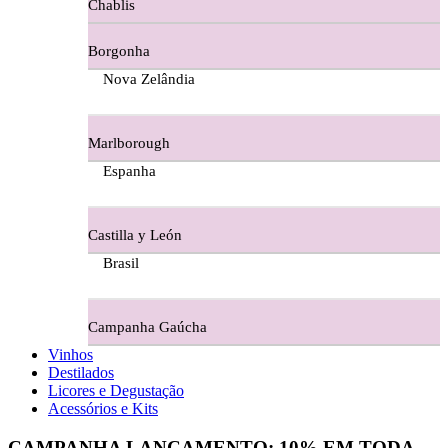
Chablis
Ferraz Wine - Beira Interior
Borgonha
Figueira Coriga - Alentejo
Nova Zelândia
Garrocha Estate Wines
Marlborough
Guerreiro Vinhos - Bairrada
Espanha
Herdade Da Figueirinha - Alentejo
Castilla y León
Herdade da Lisboa Alentejo
Brasil
Herdade Da Maroteira Alentejo
Campanha Gaúcha
Herdade Do Freixo - Alentejo
Vinhos
Destilados
Herdade do Moinho Branco - Alentejo
Licores e Degustação
Acessórios e Kits
Herdade do Rocim Alentejo
CAMPANHA LANÇAMENTO:
10%
EM TODA