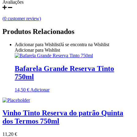
Avaliações
Quinta do Couquinho
(
0
customer review)
Quinta do Crasto
Produtos Relacionados
Quinta Do Noval Douro
Adicionar para Wishlist
Já se encontra na Wishlist
Quinta Do Paral Alentejo
Adicionar para Wishlist
Quinta do Pessegueiro - Douro
Bafarela Grande Reserva Tinto
Quinta do Piloto
750ml
Quinta Do Regueiro - Região Vinhos Verdes
14,50
€
Adicionar
Quinta Do Rogel Algarve
Vinho Tinto Reserva do patrão Quinta
Quinta do Sobreiró Trás-os -Montes
dos Termos 750ml
Quinta Do Ventozelo - Douro
11,20
€