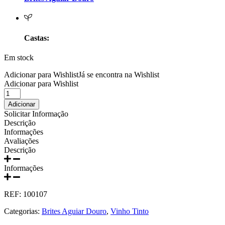
Prats e Symington Family
Quanta Terra Douro
Castas:
Quinta Boa Esperança Lisboa
Em stock
Quinta da Curia - Bairrada
Adicionar para Wishlist
Já se encontra na Wishlist
Adicionar para Wishlist
Quantidade
Quinta da Mariposa - Dão
de
Adicionar
Bafarela
Solicitar Informação
Quinta das Bágeiras Bairrada
Grande
Descrição
Reserva
Informações
Tinto
Quinta das Queimas Dão
Avaliações
1500ml
Descrição
Quinta de Macedos - Douro
Informações
Quinta do Arcossó - Trás os Montes
REF:
100107
Quinta do Casal Branco Tejo
Categorias:
Brites Aguiar Douro
,
Vinho Tinto