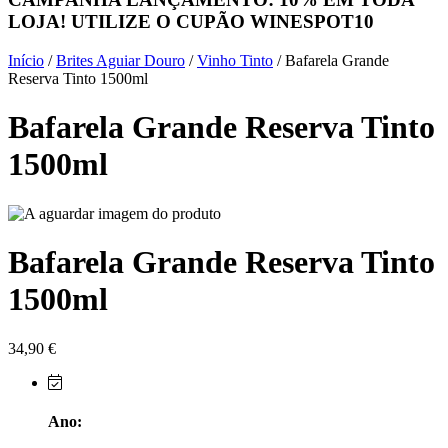
LOJA! UTILIZE O CUPÃO
WINESPOT10
Herdade do Sobroso Alentejo
Início
/
Brites Aguiar Douro
/
Vinho Tinto
/ Bafarela Grande
Herdade dos Coteis Alentejo
Reserva Tinto 1500ml
Bafarela Grande Reserva Tinto
Herdade Papa Leite - Alentejo
1500ml
Horacio Simoes Setubal
Isento - Douro
Bafarela Grande Reserva Tinto
Já Te Disse - Alentejo
1500ml
João Tique - Top Wines - Alentejo
Julian Reynolds - Alentejo
34,90
€
Lavradores da Feitoria - Douro
Ano:
LicObidos