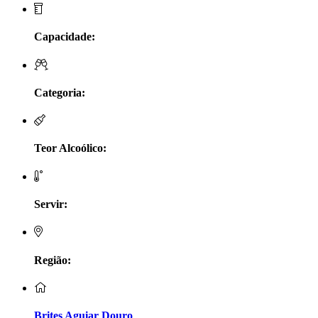
LV Lobo Vasconcelos Alentejo
Capacidade:
Maçanita Douro
Marcio Em Campo - Tejo
Categoria:
Medusa bairrada
Teor Alcoólico:
Monte da Raposinha - Alentejo
Mouchão Alentejo
Servir:
Murgas - Bucelas
Oboe - Douro
Região:
Pontual - Alentejo
Brites Aguiar Douro