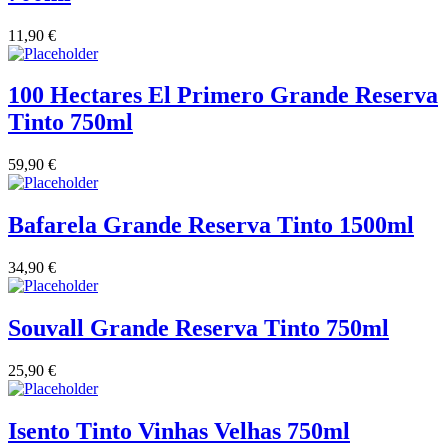
11,90
€
Vinha das Penicas - Beira Interior
Vinho na Talha
100 Hectares El Primero Grande Reserva
Tinto 750ml
Vinhos Estrangeiros
59,90
€
Vinhos Nunes Mata - Lisboa
Bafarela Grande Reserva Tinto 1500ml
Vinilourenço Douro
34,90
€
VolteFace Alentejo
Souvall Grande Reserva Tinto 750ml
25,90
€
Isento Tinto Vinhas Velhas 750ml