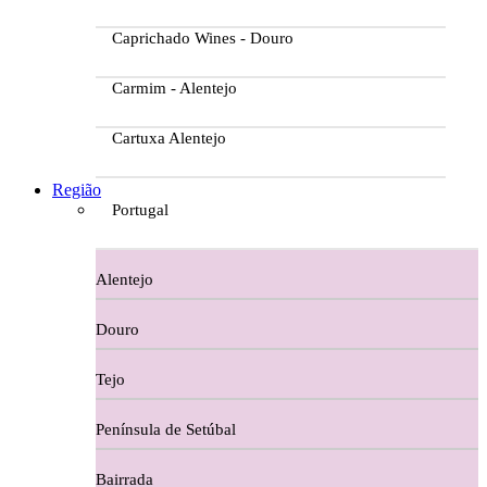
Caprichado Wines - Douro
Carmim - Alentejo
Cartuxa Alentejo
Casa da Passarella
Região
Portugal
Casa do Barroso
Alentejo
Casa Dos Migueis Douro
Douro
Casa Relvas Alentejo
Tejo
Caves de São João - Bairrada
Península de Setúbal
Charcutaria
Bairrada