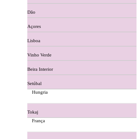
Copos e Decanter
Dão
Cortes De Reguengo Douro
Açores
Digestivos
Lisboa
Divai - Alentejo
Vinho Verde
Dona Sancha Dão
Beira Interior
Doroteia Douro
Setúbal
Ermelinda Freitas - Setubal
Hungria
Ervideira Alentejo
Tokaj
Evidencia Dão
França
Fabio Fernandes Wines