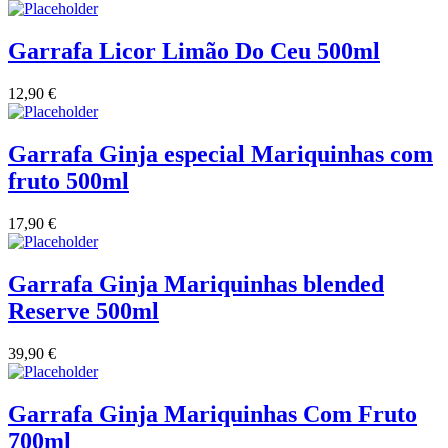
Quinta Dos Termos - Beira Interior
Garrafa Licor Limão Do Ceu 500ml
Quinta José Rodrigues - Humanitas
12,90
€
Rego Wines Beira interior
Garrafa Ginja especial Mariquinhas com
Sem categoria
fruto 500ml
Só Vinha
17,90
€
Taboadella Dão
Garrafa Ginja Mariquinhas blended
Tapada de Coelheiros - Alentejo
Reserve 500ml
Tiago Cabaço Alentejo
39,90
€
Torre de Palma Alentejo
Garrafa Ginja Mariquinhas Com Fruto
700ml
Trois Setubal