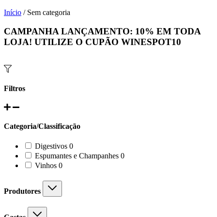
Início
/ Sem categoria
CAMPANHA LANÇAMENTO:
10%
EM TODA
LOJA! UTILIZE O CUPÃO
WINESPOT10
Filtros
Categoria/Classificação
0
Digestivos
0
products
0
Espumantes e Champanhes
0
products
0
Vinhos
0
products
Produtores