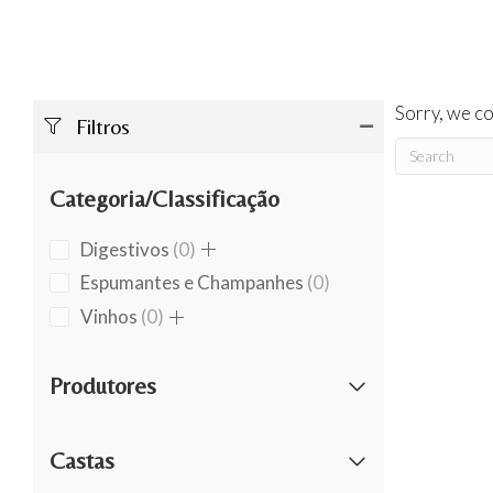
Sorry, we co
Filtros
Categoria/Classificação
0
Digestivos
0
products
0
Espumantes e Champanhes
0
products
0
Vinhos
0
products
Produtores
Castas