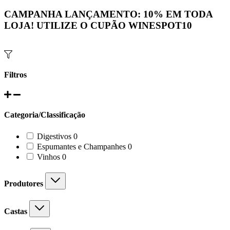
CAMPANHA LANÇAMENTO:
10%
EM TODA
LOJA! UTILIZE O CUPÃO
WINESPOT10
Filtros
Categoria/Classificação
0
Digestivos
0
products
0
Espumantes e Champanhes
0
products
0
Vinhos
0
products
Produtores
Castas