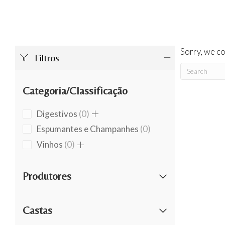
Sorry, we co
Filtros
Categoria/Classificação
0
Digestivos
0
products
0
Espumantes e Champanhes
0
products
0
Vinhos
0
products
Produtores
Castas