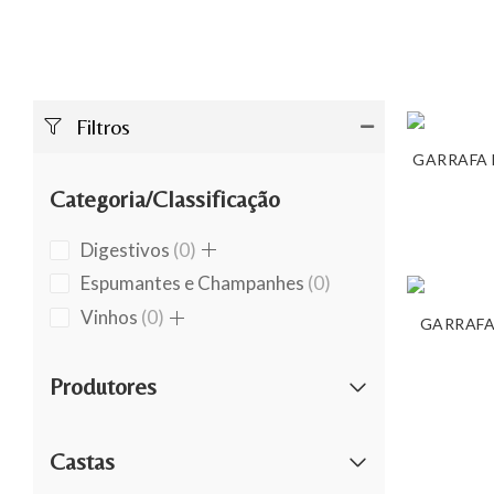
Filtros
GARRAFA 
Categoria/Classificação
0
Digestivos
0
products
0
Espumantes e Champanhes
0
products
0
Vinhos
0
GARRAFA
products
Produtores
Castas