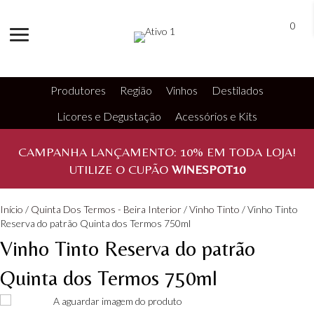
0
Produtores
Região
Vinhos
Destilados
Licores e Degustação
Acessórios e Kits
CAMPANHA LANÇAMENTO:
10%
EM TODA LOJA!
UTILIZE O CUPÃO
WINESPOT10
Início
/
Quinta Dos Termos - Beira Interior
/
Vinho Tinto
/ Vinho Tinto
Reserva do patrão Quinta dos Termos 750ml
Vinho Tinto Reserva do patrão
Quinta dos Termos 750ml