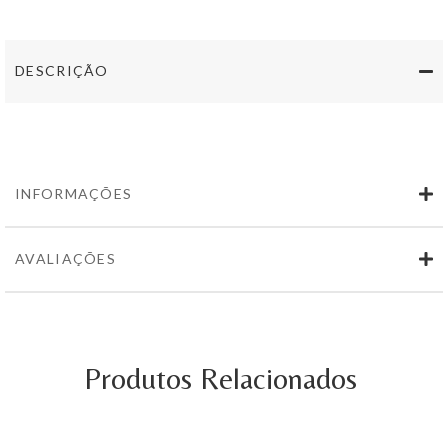
Reserva
do
patrão
Quinta
DESCRIÇÃO
dos
Termos
750ml
INFORMAÇÕES
AVALIAÇÕES
Produtos Relacionados