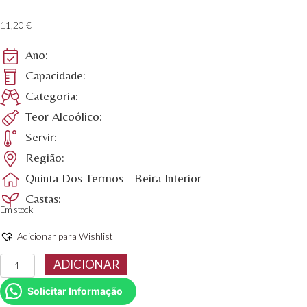
11,20
€
Ano:
Capacidade:
Categoria:
Teor Alcoólico:
Servir:
Região:
Quinta Dos Termos - Beira Interior
Castas:
Em stock
Adicionar para Wishlist
Quantidade
ADICIONAR
de
Vinho
Solicitar Informação
Tinto