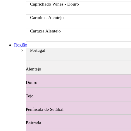
Caprichado Wines - Douro
Carmim - Alentejo
Cartuxa Alentejo
Casa da Passarella
Região
Portugal
Casa do Barroso
Alentejo
Casa Dos Migueis Douro
Douro
Casa Relvas Alentejo
Tejo
Caves de São João - Bairrada
Península de Setúbal
Charcutaria
Bairrada
Copos e Decanter