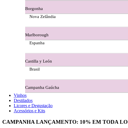
Borgonha
Figueira Coriga - Alentejo
Nova Zelândia
Garrocha Estate Wines
Marlborough
Guerreiro Vinhos - Bairrada
Espanha
Herdade Da Figueirinha - Alentejo
Castilla y León
Herdade da Lisboa Alentejo
Brasil
Herdade Da Maroteira Alentejo
Campanha Gaúcha
Herdade Do Freixo - Alentejo
Vinhos
Destilados
Herdade do Moinho Branco - Alentejo
Licores e Degustação
Acessórios e Kits
Herdade do Rocim Alentejo
CAMPANHA LANÇAMENTO:
10%
EM TODA LO