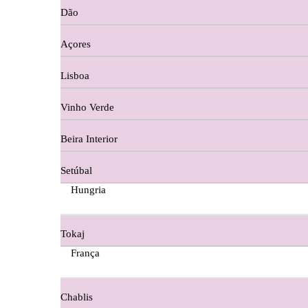
Dão
Cortes De Reguengo Douro
Açores
Digestivos
Lisboa
Divai - Alentejo
Vinho Verde
Dona Sancha Dão
Beira Interior
Doroteia Douro
Setúbal
Ermelinda Freitas - Setubal
Hungria
Ervideira Alentejo
Tokaj
Evidencia Dão
França
Fabio Fernandes Wines
Chablis
Ferraz Wine - Beira Interior