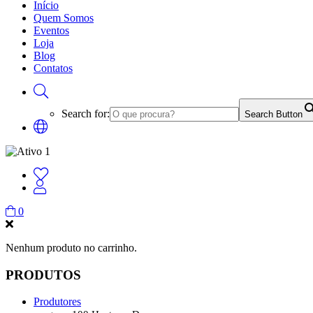
Início
Quem Somos
Eventos
Loja
Blog
Contatos
Search for:
Search Button
0
Nenhum produto no carrinho.
PRODUTOS
Produtores