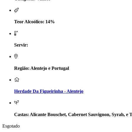
LV Lobo Vasconcelos Alentejo
Maçanita Douro
Teor Alcoólico: 14%
Marcio Em Campo - Tejo
Servir:
Medusa bairrada
Monte da Raposinha - Alentejo
Região: Alentejo e Portugal
Mouchão Alentejo
Murgas - Bucelas
Herdade Da Figueirinha - Alentejo
Oboe - Douro
Pontual - Alentejo
Castas: Alicante Bouschet, Cabernet Sauvignon, Syrah, e 
Esgotado
Prats e Symington Family