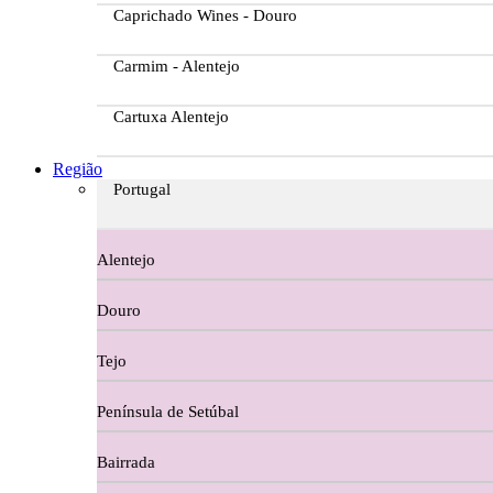
Caprichado Wines - Douro
Carmim - Alentejo
Cartuxa Alentejo
Casa da Passarella
Região
Portugal
Casa do Barroso
Alentejo
Casa Dos Migueis Douro
Douro
Casa Relvas Alentejo
Tejo
Caves de São João - Bairrada
Península de Setúbal
Charcutaria
Bairrada
Copos e Decanter