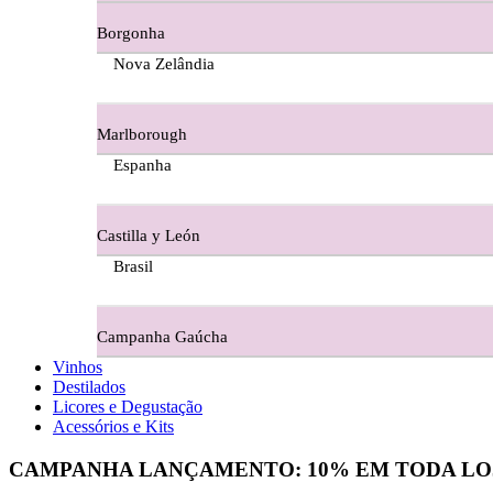
Borgonha
Figueira Coriga - Alentejo
Nova Zelândia
Garrocha Estate Wines
Marlborough
Guerreiro Vinhos - Bairrada
Espanha
Herdade Da Figueirinha - Alentejo
Castilla y León
Herdade da Lisboa Alentejo
Brasil
Herdade Da Maroteira Alentejo
Campanha Gaúcha
Herdade Do Freixo - Alentejo
Vinhos
Destilados
Herdade do Moinho Branco - Alentejo
Licores e Degustação
Acessórios e Kits
Herdade do Rocim Alentejo
CAMPANHA LANÇAMENTO:
10%
EM TODA LO