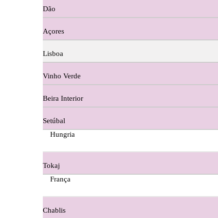
Dão
Cortes De Reguengo Douro
Açores
Digestivos
Lisboa
Divai - Alentejo
Vinho Verde
Dona Sancha Dão
Beira Interior
Doroteia Douro
Setúbal
Ermelinda Freitas - Setubal
Hungria
Ervideira Alentejo
Tokaj
Evidencia Dão
França
Fabio Fernandes Wines
Chablis
Ferraz Wine - Beira Interior