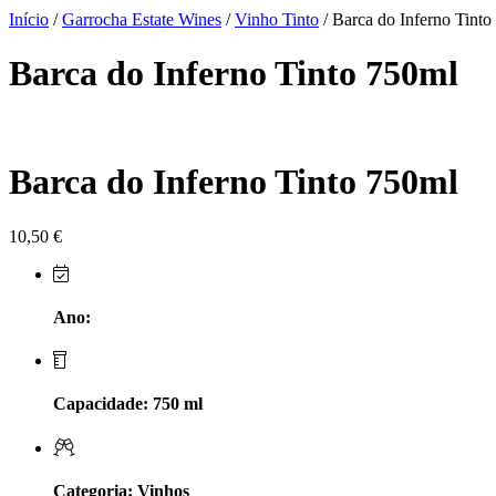
Herdade do Sobroso Alentejo
Início
/
Garrocha Estate Wines
/
Vinho Tinto
/ Barca do Inferno Tinto
Herdade dos Coteis Alentejo
Barca do Inferno Tinto 750ml
Herdade Papa Leite - Alentejo
Horacio Simoes Setubal
Barca do Inferno Tinto 750ml
Isento - Douro
10,50
€
Já Te Disse - Alentejo
João Tique - Top Wines - Alentejo
Ano:
Julian Reynolds - Alentejo
Capacidade: 750 ml
Lavradores da Feitoria - Douro
LicObidos
Categoria: Vinhos