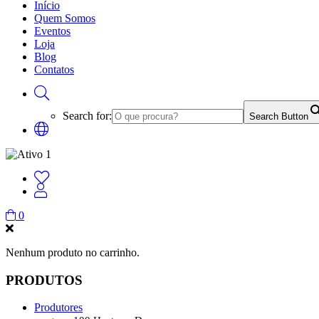
Início
Quem Somos
Eventos
Loja
Blog
Contatos
Search for:
Search Button
0
Nenhum produto no carrinho.
PRODUTOS
Produtores