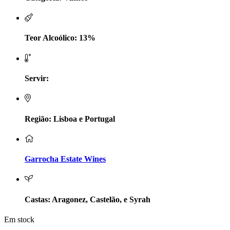
LV Lobo Vasconcelos Alentejo
Maçanita Douro
Teor Alcoólico: 13%
Marcio Em Campo - Tejo
Servir:
Medusa bairrada
Monte da Raposinha - Alentejo
Região: Lisboa e Portugal
Mouchão Alentejo
Murgas - Bucelas
Garrocha Estate Wines
Oboe - Douro
Pontual - Alentejo
Castas: Aragonez, Castelão, e Syrah
Em stock
Prats e Symington Family