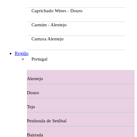
Caprichado Wines - Douro
Carmim - Alentejo
Cartuxa Alentejo
Casa da Passarella
Região
Portugal
Casa do Barroso
Alentejo
Casa Dos Migueis Douro
Douro
Casa Relvas Alentejo
Tejo
Caves de São João - Bairrada
Península de Setúbal
Charcutaria
Bairrada