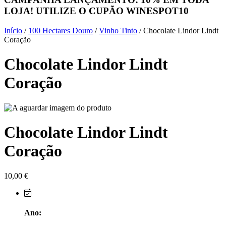
LOJA! UTILIZE O CUPÃO
WINESPOT10
Herdade do Sobroso Alentejo
Início
/
100 Hectares Douro
/
Vinho Tinto
/ Chocolate Lindor Lindt
Herdade dos Coteis Alentejo
Coração
Chocolate Lindor Lindt
Herdade Papa Leite - Alentejo
Coração
Horacio Simoes Setubal
Isento - Douro
Chocolate Lindor Lindt
Já Te Disse - Alentejo
Coração
João Tique - Top Wines - Alentejo
Julian Reynolds - Alentejo
10,00
€
Lavradores da Feitoria - Douro
Ano:
LicObidos