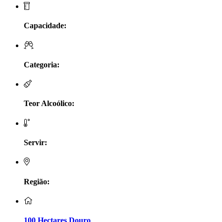
LV Lobo Vasconcelos Alentejo
Capacidade:
Maçanita Douro
Marcio Em Campo - Tejo
Categoria:
Medusa bairrada
Teor Alcoólico:
Monte da Raposinha - Alentejo
Mouchão Alentejo
Servir:
Murgas - Bucelas
Oboe - Douro
Região:
Pontual - Alentejo
100 Hectares Douro