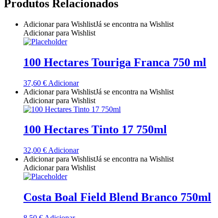
Produtos Relacionados
Quinta do Couquinho
Adicionar para Wishlist
Já se encontra na Wishlist
Quinta do Crasto
Adicionar para Wishlist
Quinta Do Noval Douro
100 Hectares Touriga Franca 750 ml
Quinta Do Paral Alentejo
37,60
€
Adicionar
Adicionar para Wishlist
Já se encontra na Wishlist
Quinta do Pessegueiro - Douro
Adicionar para Wishlist
Quinta do Piloto
100 Hectares Tinto 17 750ml
Quinta Do Regueiro - Região Vinhos Verdes
32,00
€
Adicionar
Adicionar para Wishlist
Já se encontra na Wishlist
Quinta Do Rogel Algarve
Adicionar para Wishlist
Quinta do Sobreiró Trás-os -Montes
Costa Boal Field Blend Branco 750ml
Quinta Do Ventozelo - Douro
8,50
€
Adicionar