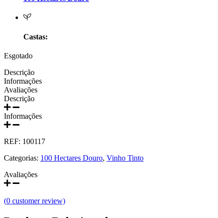
Prats e Symington Family
Quanta Terra Douro
Castas:
Quinta Boa Esperança Lisboa
Esgotado
Quinta da Curia - Bairrada
Descrição
Informações
Avaliações
Quinta da Mariposa - Dão
Descrição
Quinta das Bágeiras Bairrada
Informações
Quinta das Queimas Dão
REF:
100117
Categorias:
100 Hectares Douro
,
Vinho Tinto
Quinta de Macedos - Douro
Avaliações
Quinta do Arcossó - Trás os Montes
(
0
customer review)
Quinta do Casal Branco Tejo