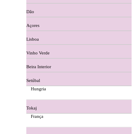
Copos e Decanter
Dão
Cortes De Reguengo Douro
Açores
Digestivos
Lisboa
Divai - Alentejo
Vinho Verde
Dona Sancha Dão
Beira Interior
Doroteia Douro
Setúbal
Ermelinda Freitas - Setubal
Hungria
Ervideira Alentejo
Tokaj
Evidencia Dão
França
Fabio Fernandes Wines