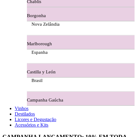
Chablis
Ferraz Wine - Beira Interior
Borgonha
Figueira Coriga - Alentejo
Nova Zelândia
Garrocha Estate Wines
Marlborough
Guerreiro Vinhos - Bairrada
Espanha
Herdade Da Figueirinha - Alentejo
Castilla y León
Herdade da Lisboa Alentejo
Brasil
Herdade Da Maroteira Alentejo
Campanha Gaúcha
Herdade Do Freixo - Alentejo
Vinhos
Destilados
Herdade do Moinho Branco - Alentejo
Licores e Degustação
Acessórios e Kits
Herdade do Rocim Alentejo
CAMPANHA LANÇAMENTO:
10%
EM TODA