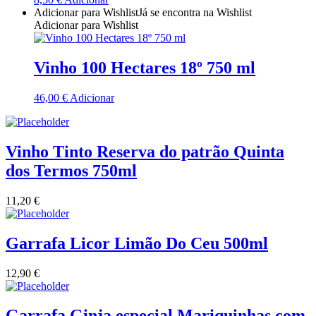
Adicionar para Wishlist
Já se encontra na Wishlist
Quinta Dos Termos - Beira Interior
Adicionar para Wishlist
Quinta José Rodrigues - Humanitas
Vinho 100 Hectares 18º 750 ml
Rego Wines Beira interior
46,00
€
Adicionar
Sem categoria
Vinho Tinto Reserva do patrão Quinta
Só Vinha
dos Termos 750ml
Taboadella Dão
11,20
€
Tapada de Coelheiros - Alentejo
Garrafa Licor Limão Do Ceu 500ml
Tiago Cabaço Alentejo
12,90
€
Torre de Palma Alentejo
Trois Setubal
Garrafa Ginja especial Mariquinhas com