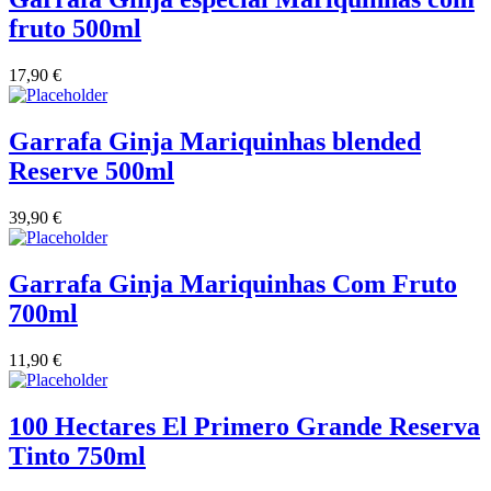
fruto 500ml
Vinha das Penicas - Beira Interior
17,90
€
Vinho na Talha
Garrafa Ginja Mariquinhas blended
Vinhos Estrangeiros
Reserve 500ml
Vinhos Nunes Mata - Lisboa
39,90
€
Vinilourenço Douro
Garrafa Ginja Mariquinhas Com Fruto
VolteFace Alentejo
700ml
11,90
€
100 Hectares El Primero Grande Reserva
Tinto 750ml