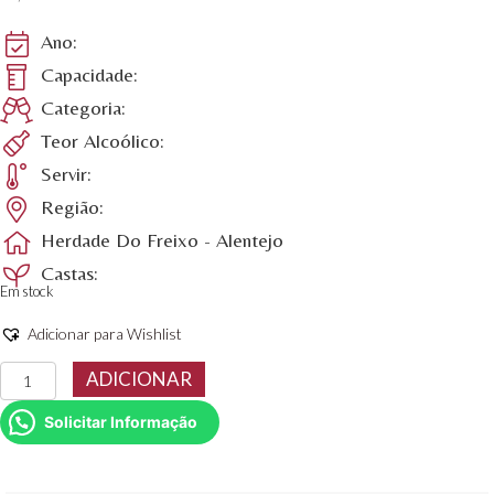
Ano:
Capacidade:
Categoria:
Teor Alcoólico:
Servir:
Região:
Herdade Do Freixo - Alentejo
Castas:
Em stock
Adicionar para Wishlist
Quantidade
ADICIONAR
de
Convento
Solicitar Informação
da
Tomina
Tinto