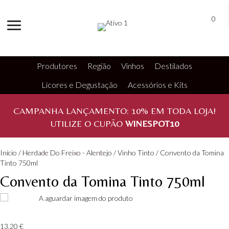
0
Produtores
Região
Vinhos
Destilados
Licores e Degustação
Acessórios e Kits
CAMPANHA LANÇAMENTO:
10%
EM TODA LOJA!
UTILIZE O CUPÃO
WINESPOT10
Início
/
Herdade Do Freixo - Alentejo
/
Vinho Tinto
/ Convento da Tomina
Tinto 750ml
Convento da Tomina Tinto 750ml
13,20
€