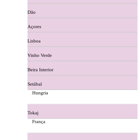
Copos e Decanter
Dão
Cortes De Reguengo Douro
Açores
Digestivos
Lisboa
Divai - Alentejo
Vinho Verde
Dona Sancha Dão
Beira Interior
Doroteia Douro
Setúbal
Ermelinda Freitas - Setubal
Hungria
Ervideira Alentejo
Tokaj
Evidencia Dão
França
Fabio Fernandes Wines