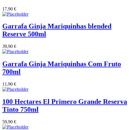
17,90
€
Vinha das Penicas - Beira Interior
Vinho na Talha
Garrafa Ginja Mariquinhas blended
Reserve 500ml
Vinhos Estrangeiros
39,90
€
Vinhos Nunes Mata - Lisboa
Garrafa Ginja Mariquinhas Com Fruto
Vinilourenço Douro
700ml
VolteFace Alentejo
11,90
€
100 Hectares El Primero Grande Reserva
Tinto 750ml
59,90
€