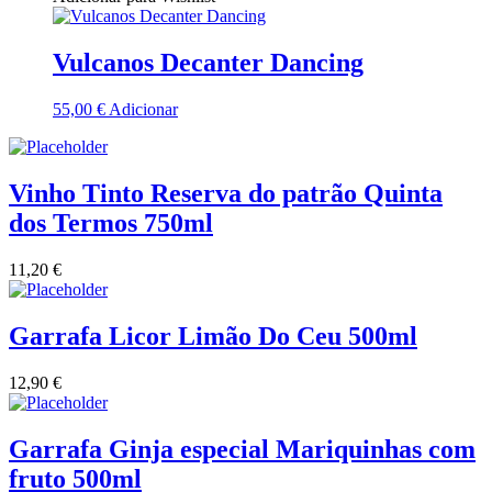
Quinta Dos Termos - Beira Interior
Vulcanos Decanter Dancing
Quinta José Rodrigues - Humanitas
55,00
€
Adicionar
Rego Wines Beira interior
Sem categoria
Vinho Tinto Reserva do patrão Quinta
dos Termos 750ml
Só Vinha
11,20
€
Taboadella Dão
Garrafa Licor Limão Do Ceu 500ml
Tapada de Coelheiros - Alentejo
12,90
€
Tiago Cabaço Alentejo
Torre de Palma Alentejo
Garrafa Ginja especial Mariquinhas com
fruto 500ml
Trois Setubal