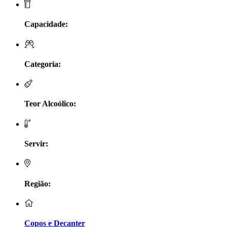
LV Lobo Vasconcelos Alentejo
Capacidade:
Maçanita Douro
Categoria:
Marcio Em Campo - Tejo
Medusa bairrada
Teor Alcoólico:
Monte da Raposinha - Alentejo
Mouchão Alentejo
Servir:
Murgas - Bucelas
Oboe - Douro
Região:
Pontual - Alentejo
Copos e Decanter