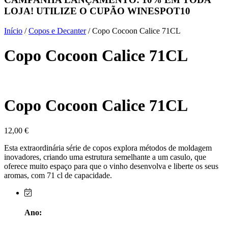
LOJA! UTILIZE O CUPÃO
WINESPOT10
Herdade do Sobroso Alentejo
Início
/
Copos e Decanter
/ Copo Cocoon Calice 71CL
Herdade dos Coteis Alentejo
Copo Cocoon Calice 71CL
Herdade Papa Leite - Alentejo
Horacio Simoes Setubal
Copo Cocoon Calice 71CL
Isento - Douro
Já Te Disse - Alentejo
12,00
€
Esta extraordinária série de copos explora métodos de moldagem
João Tique - Top Wines - Alentejo
inovadores, criando uma estrutura semelhante a um casulo, que
oferece muito espaço para que o vinho desenvolva e liberte os seus
aromas, com 71 cl de capacidade.
Julian Reynolds - Alentejo
Lavradores da Feitoria - Douro
Ano:
LicObidos