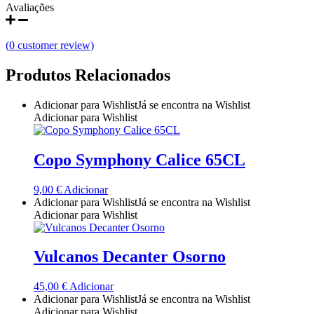
Avaliações
Quinta do Couquinho
Quinta do Crasto
(
0
customer review)
Produtos Relacionados
Quinta Do Noval Douro
Adicionar para Wishlist
Já se encontra na Wishlist
Quinta Do Paral Alentejo
Adicionar para Wishlist
Quinta do Pessegueiro - Douro
Copo Symphony Calice 65CL
Quinta do Piloto
9,00
€
Adicionar
Adicionar para Wishlist
Já se encontra na Wishlist
Quinta Do Regueiro - Região Vinhos Verdes
Adicionar para Wishlist
Quinta Do Rogel Algarve
Vulcanos Decanter Osorno
Quinta do Sobreiró Trás-os -Montes
45,00
€
Adicionar
Adicionar para Wishlist
Já se encontra na Wishlist
Quinta Do Ventozelo - Douro
Adicionar para Wishlist