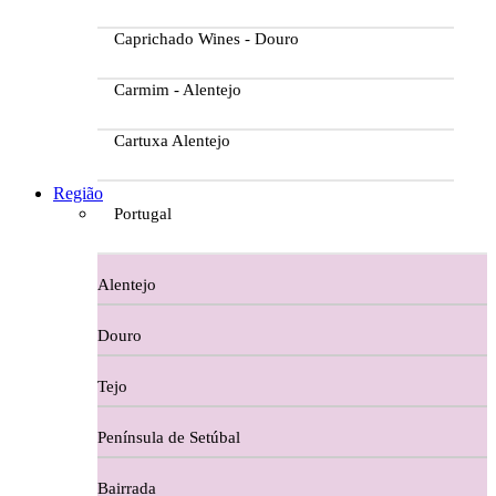
Caprichado Wines - Douro
Carmim - Alentejo
Cartuxa Alentejo
Casa da Passarella
Região
Portugal
Casa do Barroso
Alentejo
Casa Dos Migueis Douro
Douro
Casa Relvas Alentejo
Tejo
Caves de São João - Bairrada
Península de Setúbal
Charcutaria
Bairrada