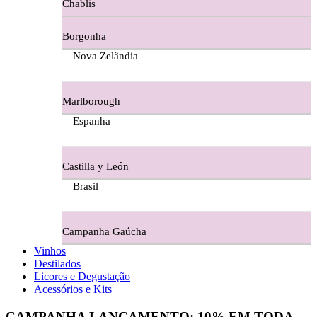
Chablis
Ferraz Wine - Beira Interior
Borgonha
Figueira Coriga - Alentejo
Nova Zelândia
Garrocha Estate Wines
Marlborough
Guerreiro Vinhos - Bairrada
Espanha
Herdade Da Figueirinha - Alentejo
Castilla y León
Herdade da Lisboa Alentejo
Brasil
Herdade Da Maroteira Alentejo
Campanha Gaúcha
Herdade Do Freixo - Alentejo
Vinhos
Destilados
Herdade do Moinho Branco - Alentejo
Licores e Degustação
Acessórios e Kits
Herdade do Rocim Alentejo
CAMPANHA LANÇAMENTO:
10%
EM TODA