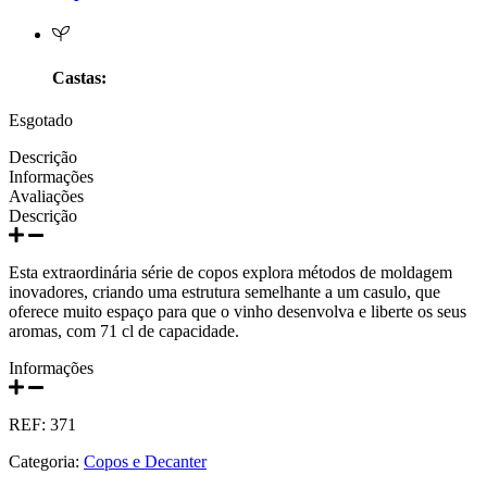
Prats e Symington Family
Quanta Terra Douro
Castas:
Quinta Boa Esperança Lisboa
Esgotado
Quinta da Curia - Bairrada
Descrição
Informações
Avaliações
Quinta da Mariposa - Dão
Descrição
Quinta das Bágeiras Bairrada
Esta extraordinária série de copos explora métodos de moldagem
inovadores, criando uma estrutura semelhante a um casulo, que
Quinta das Queimas Dão
oferece muito espaço para que o vinho desenvolva e liberte os seus
aromas, com 71 cl de capacidade.
Quinta de Macedos - Douro
Informações
Quinta do Arcossó - Trás os Montes
REF:
371
Quinta do Casal Branco Tejo
Categoria:
Copos e Decanter