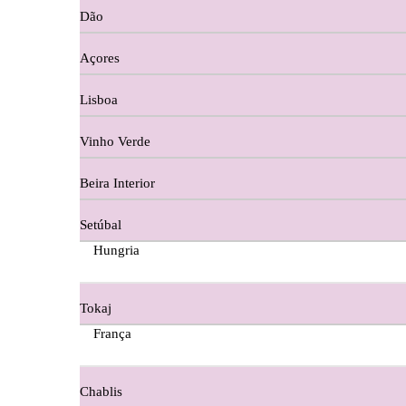
Dão
Cortes De Reguengo Douro
Açores
Digestivos
Lisboa
Divai - Alentejo
Vinho Verde
Dona Sancha Dão
Beira Interior
Doroteia Douro
Setúbal
Ermelinda Freitas - Setubal
Hungria
Ervideira Alentejo
Tokaj
Evidencia Dão
França
Fabio Fernandes Wines
Chablis
Ferraz Wine - Beira Interior