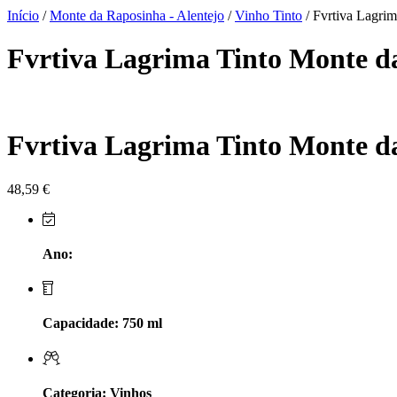
Herdade do Sobroso Alentejo
Início
/
Monte da Raposinha - Alentejo
/
Vinho Tinto
/ Fvrtiva Lagri
Herdade dos Coteis Alentejo
Fvrtiva Lagrima Tinto Monte d
Herdade Papa Leite - Alentejo
Horacio Simoes Setubal
Fvrtiva Lagrima Tinto Monte d
Isento - Douro
48,59
€
Já Te Disse - Alentejo
João Tique - Top Wines - Alentejo
Ano:
Julian Reynolds - Alentejo
Capacidade: 750 ml
Lavradores da Feitoria - Douro
LicObidos
Categoria: Vinhos