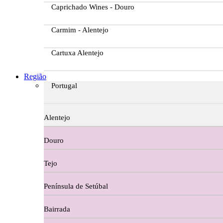
Caprichado Wines - Douro
Carmim - Alentejo
Cartuxa Alentejo
Casa da Passarella
Região
Portugal
Casa do Barroso
Alentejo
Casa Dos Migueis Douro
Douro
Casa Relvas Alentejo
Tejo
Caves de São João - Bairrada
Península de Setúbal
Charcutaria
Bairrada
Copos e Decanter