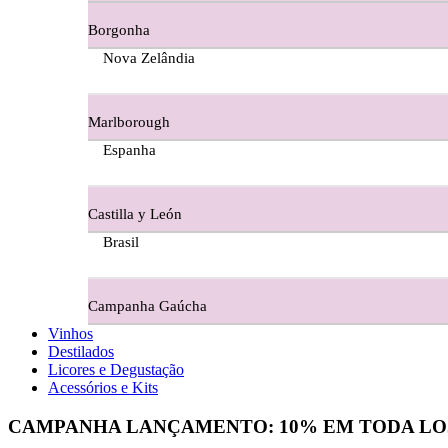
Borgonha
Figueira Coriga - Alentejo
Nova Zelândia
Garrocha Estate Wines
Marlborough
Guerreiro Vinhos - Bairrada
Espanha
Herdade Da Figueirinha - Alentejo
Castilla y León
Herdade da Lisboa Alentejo
Brasil
Herdade Da Maroteira Alentejo
Campanha Gaúcha
Herdade Do Freixo - Alentejo
Vinhos
Destilados
Herdade do Moinho Branco - Alentejo
Licores e Degustação
Acessórios e Kits
Herdade do Rocim Alentejo
CAMPANHA LANÇAMENTO:
10%
EM TODA LO