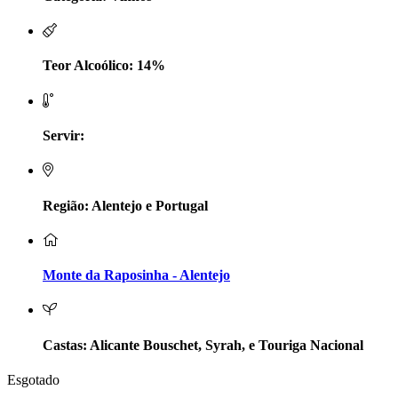
LV Lobo Vasconcelos Alentejo
Maçanita Douro
Teor Alcoólico: 14%
Marcio Em Campo - Tejo
Servir:
Medusa bairrada
Monte da Raposinha - Alentejo
Região: Alentejo e Portugal
Mouchão Alentejo
Murgas - Bucelas
Monte da Raposinha - Alentejo
Oboe - Douro
Pontual - Alentejo
Castas: Alicante Bouschet, Syrah, e Touriga Nacional
Esgotado
Prats e Symington Family