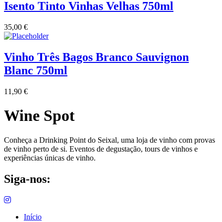
Isento Tinto Vinhas Velhas 750ml
Vinha das Penicas - Beira Interior
35,00
€
Vinho na Talha
Vinho Três Bagos Branco Sauvignon
Vinhos Estrangeiros
Blanc 750ml
Vinhos Nunes Mata - Lisboa
11,90
€
Wine Spot
Vinilourenço Douro
VolteFace Alentejo
Conheça a Drinking Point do Seixal, uma loja de vinho com provas
de vinho perto de si. Eventos de degustação, tours de vinhos e
experiências únicas de vinho.
Siga-nos:
Início