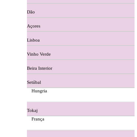
Copos e Decanter
Dão
Cortes De Reguengo Douro
Açores
Digestivos
Lisboa
Divai - Alentejo
Vinho Verde
Dona Sancha Dão
Beira Interior
Doroteia Douro
Setúbal
Ermelinda Freitas - Setubal
Hungria
Ervideira Alentejo
Tokaj
Evidencia Dão
França
Fabio Fernandes Wines