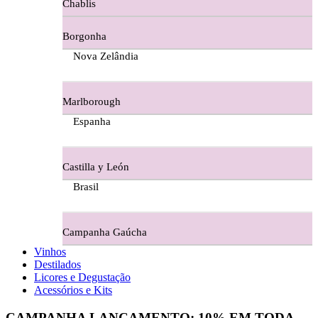
Chablis
Ferraz Wine - Beira Interior
Borgonha
Figueira Coriga - Alentejo
Nova Zelândia
Garrocha Estate Wines
Marlborough
Guerreiro Vinhos - Bairrada
Espanha
Herdade Da Figueirinha - Alentejo
Castilla y León
Herdade da Lisboa Alentejo
Brasil
Herdade Da Maroteira Alentejo
Campanha Gaúcha
Herdade Do Freixo - Alentejo
Vinhos
Destilados
Herdade do Moinho Branco - Alentejo
Licores e Degustação
Acessórios e Kits
Herdade do Rocim Alentejo
CAMPANHA LANÇAMENTO:
10%
EM TODA