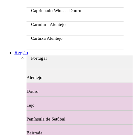
Caprichado Wines - Douro
Carmim - Alentejo
Cartuxa Alentejo
Casa da Passarella
Região
Portugal
Casa do Barroso
Alentejo
Casa Dos Migueis Douro
Douro
Casa Relvas Alentejo
Tejo
Caves de São João - Bairrada
Península de Setúbal
Charcutaria
Bairrada