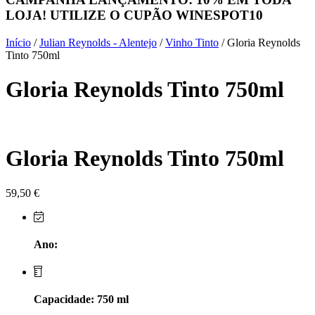
LOJA! UTILIZE O CUPÃO
WINESPOT10
Herdade do Sobroso Alentejo
Início
/
Julian Reynolds - Alentejo
/
Vinho Tinto
/ Gloria Reynolds
Herdade dos Coteis Alentejo
Tinto 750ml
Gloria Reynolds Tinto 750ml
Herdade Papa Leite - Alentejo
Horacio Simoes Setubal
Isento - Douro
Gloria Reynolds Tinto 750ml
Já Te Disse - Alentejo
59,50
€
João Tique - Top Wines - Alentejo
Ano:
Julian Reynolds - Alentejo
Lavradores da Feitoria - Douro
Capacidade: 750 ml
LicObidos