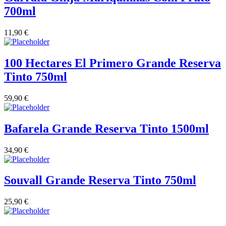
700ml
Quinta Dos Termos - Beira Interior
11,90
€
Quinta José Rodrigues - Humanitas
Rego Wines Beira interior
100 Hectares El Primero Grande Reserva
Tinto 750ml
Sem categoria
59,90
€
Só Vinha
Bafarela Grande Reserva Tinto 1500ml
Taboadella Dão
34,90
€
Tapada de Coelheiros - Alentejo
Tiago Cabaço Alentejo
Souvall Grande Reserva Tinto 750ml
Torre de Palma Alentejo
25,90
€
Trois Setubal