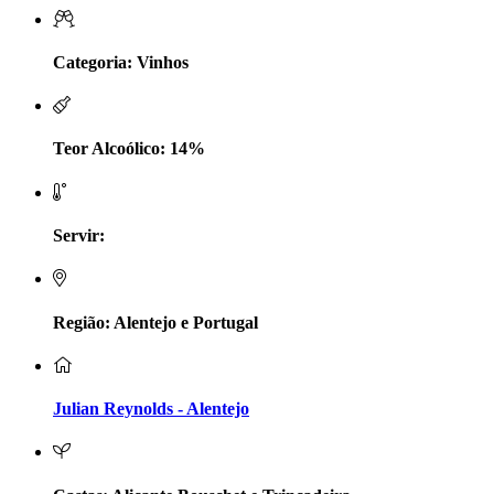
LV Lobo Vasconcelos Alentejo
Categoria: Vinhos
Maçanita Douro
Marcio Em Campo - Tejo
Teor Alcoólico: 14%
Medusa bairrada
Servir:
Monte da Raposinha - Alentejo
Mouchão Alentejo
Região: Alentejo e Portugal
Murgas - Bucelas
Oboe - Douro
Julian Reynolds - Alentejo
Pontual - Alentejo