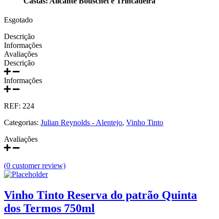
Castas: Alicante Bouschet e Trincadeira
Prats e Symington Family
Esgotado
Quanta Terra Douro
Descrição
Informações
Quinta Boa Esperança Lisboa
Avaliações
Descrição
Quinta da Curia - Bairrada
Informações
Quinta da Mariposa - Dão
REF:
224
Quinta das Bágeiras Bairrada
Categorias:
Julian Reynolds - Alentejo
,
Vinho Tinto
Quinta das Queimas Dão
Avaliações
Quinta de Macedos - Douro
(
0
customer review)
Quinta do Arcossó - Trás os Montes
Vinho Tinto Reserva do patrão Quinta
Quinta do Casal Branco Tejo
dos Termos 750ml