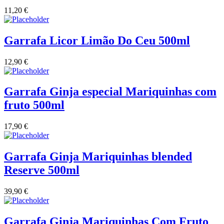
Quinta do Couquinho
11,20
€
Quinta do Crasto
Garrafa Licor Limão Do Ceu 500ml
Quinta Do Noval Douro
12,90
€
Quinta Do Paral Alentejo
Garrafa Ginja especial Mariquinhas com
Quinta do Pessegueiro - Douro
fruto 500ml
Quinta do Piloto
17,90
€
Quinta Do Regueiro - Região Vinhos Verdes
Garrafa Ginja Mariquinhas blended
Reserve 500ml
Quinta Do Rogel Algarve
39,90
€
Quinta do Sobreiró Trás-os -Montes
Quinta Do Ventozelo - Douro
Garrafa Ginja Mariquinhas Com Fruto