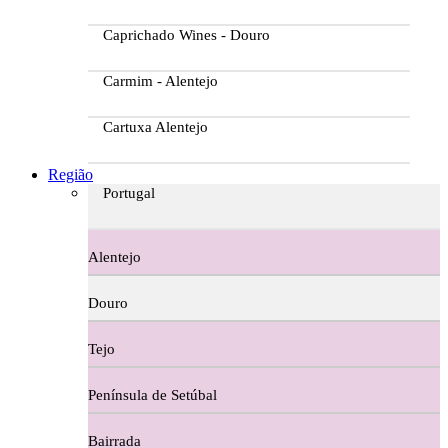
Caprichado Wines - Douro
Carmim - Alentejo
Cartuxa Alentejo
Casa da Passarella
Região
Portugal
Casa do Barroso
Alentejo
Casa Dos Migueis Douro
Douro
Casa Relvas Alentejo
Tejo
Caves de São João - Bairrada
Península de Setúbal
Charcutaria
Bairrada