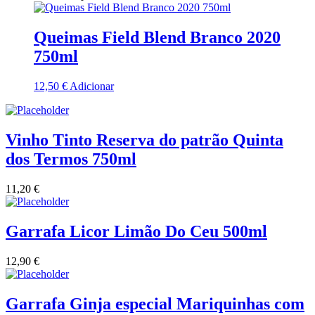
Quinta Dos Termos - Beira Interior
Queimas Field Blend Branco 2020
Quinta José Rodrigues - Humanitas
750ml
Rego Wines Beira interior
12,50
€
Adicionar
Sem categoria
Vinho Tinto Reserva do patrão Quinta
Só Vinha
dos Termos 750ml
Taboadella Dão
11,20
€
Tapada de Coelheiros - Alentejo
Garrafa Licor Limão Do Ceu 500ml
Tiago Cabaço Alentejo
12,90
€
Torre de Palma Alentejo
Garrafa Ginja especial Mariquinhas com
Trois Setubal