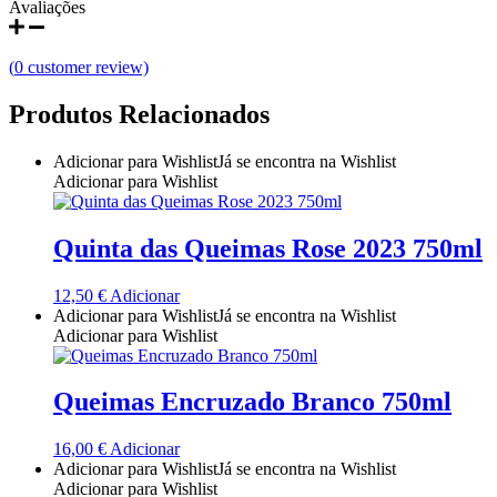
Avaliações
Quinta do Couquinho
(
0
customer review)
Quinta do Crasto
Produtos Relacionados
Quinta Do Noval Douro
Adicionar para Wishlist
Já se encontra na Wishlist
Quinta Do Paral Alentejo
Adicionar para Wishlist
Quinta do Pessegueiro - Douro
Quinta das Queimas Rose 2023 750ml
Quinta do Piloto
12,50
€
Adicionar
Adicionar para Wishlist
Já se encontra na Wishlist
Quinta Do Regueiro - Região Vinhos Verdes
Adicionar para Wishlist
Quinta Do Rogel Algarve
Queimas Encruzado Branco 750ml
Quinta do Sobreiró Trás-os -Montes
16,00
€
Adicionar
Adicionar para Wishlist
Já se encontra na Wishlist
Quinta Do Ventozelo - Douro
Adicionar para Wishlist