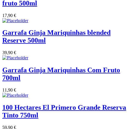
fruto 500ml
Vinha das Penicas - Beira Interior
17,90
€
Vinho na Talha
Garrafa Ginja Mariquinhas blended
Vinhos Estrangeiros
Reserve 500ml
Vinhos Nunes Mata - Lisboa
39,90
€
Vinilourenço Douro
Garrafa Ginja Mariquinhas Com Fruto
700ml
VolteFace Alentejo
11,90
€
100 Hectares El Primero Grande Reserva
Tinto 750ml
59,90
€