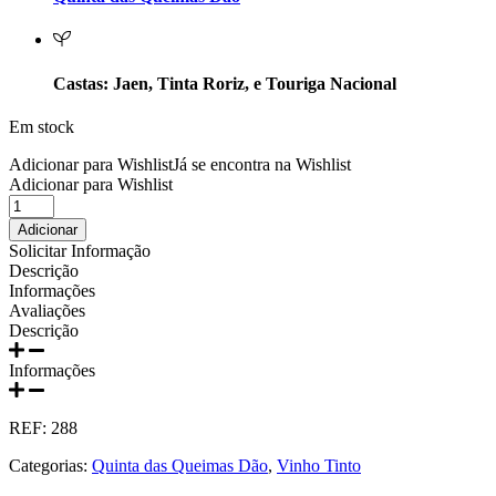
Prats e Symington Family
Quanta Terra Douro
Castas: Jaen, Tinta Roriz, e Touriga Nacional
Quinta Boa Esperança Lisboa
Em stock
Quinta da Curia - Bairrada
Adicionar para Wishlist
Já se encontra na Wishlist
Adicionar para Wishlist
Quantidade
Quinta da Mariposa - Dão
de
Adicionar
Queimas
Solicitar Informação
Quinta das Bágeiras Bairrada
Dóvaia
Descrição
Tinto
Informações
2020
Quinta das Queimas Dão
Avaliações
750ml
Descrição
Quinta de Macedos - Douro
Informações
Quinta do Arcossó - Trás os Montes
REF:
288
Quinta do Casal Branco Tejo
Categorias:
Quinta das Queimas Dão
,
Vinho Tinto