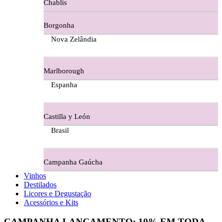
Chablis
Ferraz Wine - Beira Interior
Borgonha
Figueira Coriga - Alentejo
Nova Zelândia
Garrocha Estate Wines
Marlborough
Guerreiro Vinhos - Bairrada
Espanha
Herdade Da Figueirinha - Alentejo
Castilla y León
Herdade da Lisboa Alentejo
Brasil
Herdade Da Maroteira Alentejo
Campanha Gaúcha
Herdade Do Freixo - Alentejo
Vinhos
Destilados
Herdade do Moinho Branco - Alentejo
Licores e Degustação
Acessórios e Kits
Herdade do Rocim Alentejo
CAMPANHA LANÇAMENTO:
10%
EM TODA