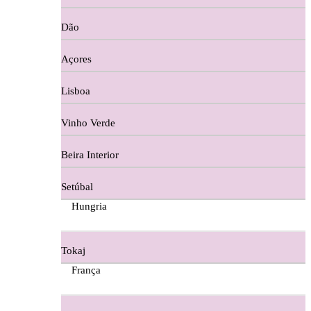
Copos e Decanter
Dão
Cortes De Reguengo Douro
Açores
Digestivos
Lisboa
Divai - Alentejo
Vinho Verde
Dona Sancha Dão
Beira Interior
Doroteia Douro
Setúbal
Ermelinda Freitas - Setubal
Hungria
Ervideira Alentejo
Tokaj
Evidencia Dão
França
Fabio Fernandes Wines