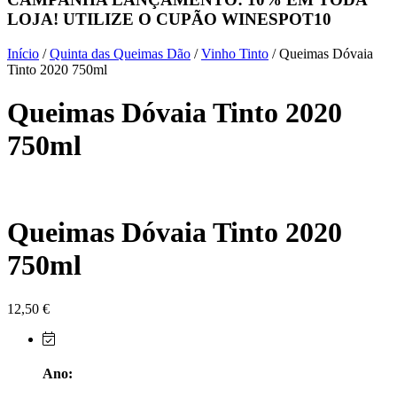
LOJA! UTILIZE O CUPÃO
WINESPOT10
Herdade do Sobroso Alentejo
Início
/
Quinta das Queimas Dão
/
Vinho Tinto
/ Queimas Dóvaia
Herdade dos Coteis Alentejo
Tinto 2020 750ml
Queimas Dóvaia Tinto 2020
Herdade Papa Leite - Alentejo
750ml
Horacio Simoes Setubal
Isento - Douro
Queimas Dóvaia Tinto 2020
Já Te Disse - Alentejo
750ml
João Tique - Top Wines - Alentejo
Julian Reynolds - Alentejo
12,50
€
Lavradores da Feitoria - Douro
Ano:
LicObidos