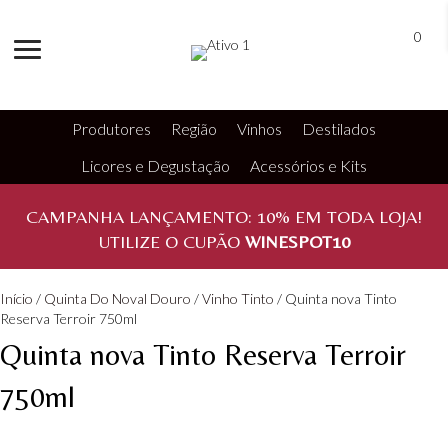
0
Produtores
Região
Vinhos
Destilados
Licores e Degustação
Acessórios e Kits
CAMPANHA LANÇAMENTO:
10%
EM TODA LOJA!
UTILIZE O CUPÃO
WINESPOT10
Início
/
Quinta Do Noval Douro
/
Vinho Tinto
/ Quinta nova Tinto
Reserva Terroir 750ml
Quinta nova Tinto Reserva Terroir
750ml