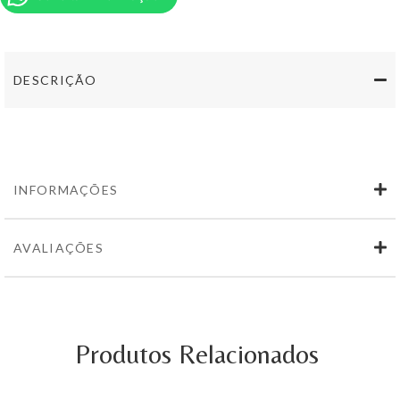
nova
Tinto
Reserva
Terroir
750ml
DESCRIÇÃO
INFORMAÇÕES
AVALIAÇÕES
Produtos Relacionados