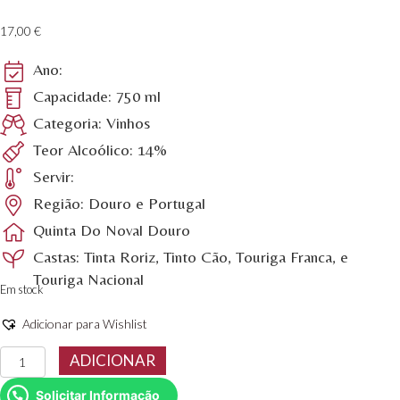
17,00
€
Ano:
Capacidade: 750 ml
Categoria: Vinhos
Teor Alcoólico: 14%
Servir:
Região: Douro e Portugal
Quinta Do Noval Douro
Castas: Tinta Roriz, Tinto Cão, Touriga Franca, e
Touriga Nacional
Em stock
Adicionar para Wishlist
Quantidade
ADICIONAR
de
Quinta
Solicitar Informação