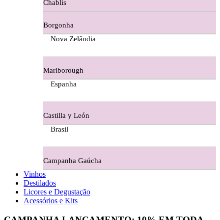
Chablis
Ferraz Wine - Beira Interior
Borgonha
Figueira Coriga - Alentejo
Nova Zelândia
Garrocha Estate Wines
Marlborough
Guerreiro Vinhos - Bairrada
Espanha
Herdade Da Figueirinha - Alentejo
Castilla y León
Herdade da Lisboa Alentejo
Brasil
Herdade Da Maroteira Alentejo
Campanha Gaúcha
Herdade Do Freixo - Alentejo
Vinhos
Destilados
Herdade do Moinho Branco - Alentejo
Licores e Degustação
Acessórios e Kits
Herdade do Rocim Alentejo
CAMPANHA LANÇAMENTO:
10%
EM TODA