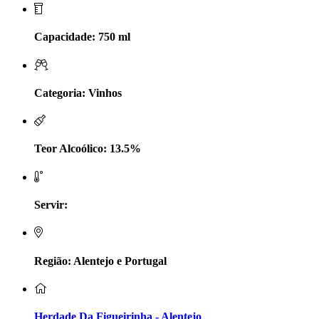
LV Lobo Vasconcelos Alentejo
Capacidade: 750 ml
Maçanita Douro
Marcio Em Campo - Tejo
Categoria: Vinhos
Medusa bairrada
Teor Alcoólico: 13.5%
Monte da Raposinha - Alentejo
Mouchão Alentejo
Servir:
Murgas - Bucelas
Oboe - Douro
Região: Alentejo e Portugal
Pontual - Alentejo
Herdade Da Figueirinha - Alentejo