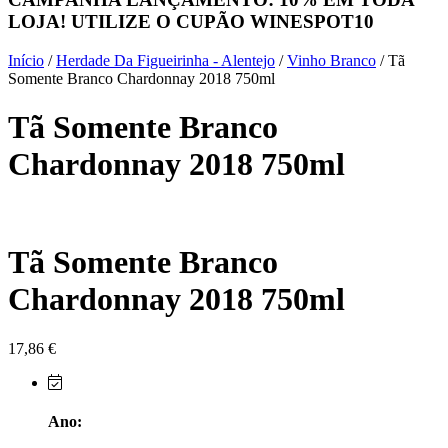
LOJA! UTILIZE O CUPÃO
WINESPOT10
Herdade do Sobroso Alentejo
Início
/
Herdade Da Figueirinha - Alentejo
/
Vinho Branco
/ Tã
Herdade dos Coteis Alentejo
Somente Branco Chardonnay 2018 750ml
Tã Somente Branco
Herdade Papa Leite - Alentejo
Chardonnay 2018 750ml
Horacio Simoes Setubal
Isento - Douro
Tã Somente Branco
Já Te Disse - Alentejo
Chardonnay 2018 750ml
João Tique - Top Wines - Alentejo
Julian Reynolds - Alentejo
17,86
€
Lavradores da Feitoria - Douro
Ano:
LicObidos