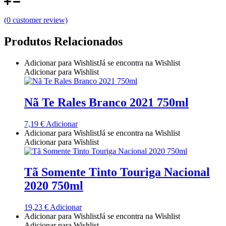
Quinta do Couquinho
(
0
customer review)
Quinta do Crasto
Produtos Relacionados
Quinta Do Noval Douro
Adicionar para Wishlist
Já se encontra na Wishlist
Adicionar para Wishlist
Quinta Do Paral Alentejo
Nã Te Rales Branco 2021 750ml
Quinta do Pessegueiro - Douro
7,19
€
Adicionar
Quinta do Piloto
Adicionar para Wishlist
Já se encontra na Wishlist
Adicionar para Wishlist
Quinta Do Regueiro - Região Vinhos Verdes
Tã Somente Tinto Touriga Nacional
Quinta Do Rogel Algarve
2020 750ml
Quinta do Sobreiró Trás-os -Montes
19,23
€
Adicionar
Adicionar para Wishlist
Já se encontra na Wishlist
Quinta Do Ventozelo - Douro
Adicionar para Wishlist