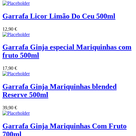
Vinha das Penicas - Beira Interior
Garrafa Licor Limão Do Ceu 500ml
Vinho na Talha
12,90
€
Vinhos Estrangeiros
Garrafa Ginja especial Mariquinhas com
Vinhos Nunes Mata - Lisboa
fruto 500ml
Vinilourenço Douro
17,90
€
VolteFace Alentejo
Garrafa Ginja Mariquinhas blended
Reserve 500ml
39,90
€
Garrafa Ginja Mariquinhas Com Fruto
700ml