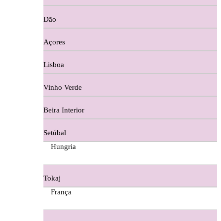
Copos e Decanter
Dão
Cortes De Reguengo Douro
Açores
Digestivos
Lisboa
Divai - Alentejo
Vinho Verde
Dona Sancha Dão
Beira Interior
Doroteia Douro
Setúbal
Ermelinda Freitas - Setubal
Hungria
Ervideira Alentejo
Tokaj
Evidencia Dão
França
Fabio Fernandes Wines