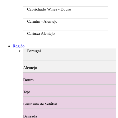
Caprichado Wines - Douro
Carmim - Alentejo
Cartuxa Alentejo
Casa da Passarella
Região
Portugal
Casa do Barroso
Alentejo
Casa Dos Migueis Douro
Douro
Casa Relvas Alentejo
Tejo
Caves de São João - Bairrada
Península de Setúbal
Charcutaria
Bairrada