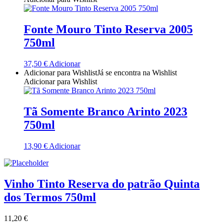
Quinta Dos Termos - Beira Interior
Fonte Mouro Tinto Reserva 2005
Quinta José Rodrigues - Humanitas
750ml
Rego Wines Beira interior
37,50
€
Adicionar
Adicionar para Wishlist
Já se encontra na Wishlist
Adicionar para Wishlist
Sem categoria
Só Vinha
Tã Somente Branco Arinto 2023
750ml
Taboadella Dão
13,90
€
Adicionar
Tapada de Coelheiros - Alentejo
Tiago Cabaço Alentejo
Vinho Tinto Reserva do patrão Quinta
dos Termos 750ml
Torre de Palma Alentejo
11,20
€
Trois Setubal