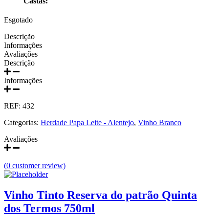
Castas:
Prats e Symington Family
Esgotado
Quanta Terra Douro
Descrição
Informações
Quinta Boa Esperança Lisboa
Avaliações
Descrição
Quinta da Curia - Bairrada
Informações
Quinta da Mariposa - Dão
REF:
432
Quinta das Bágeiras Bairrada
Categorias:
Herdade Papa Leite - Alentejo
,
Vinho Branco
Quinta das Queimas Dão
Avaliações
Quinta de Macedos - Douro
(
0
customer review)
Quinta do Arcossó - Trás os Montes
Vinho Tinto Reserva do patrão Quinta
Quinta do Casal Branco Tejo
dos Termos 750ml