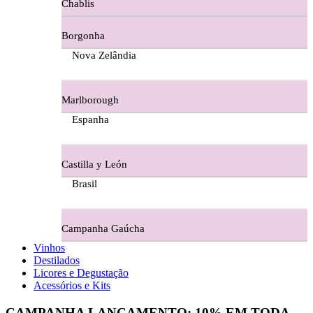
Chablis
Ferraz Wine - Beira Interior
Borgonha
Figueira Coriga - Alentejo
Nova Zelândia
Garrocha Estate Wines
Marlborough
Guerreiro Vinhos - Bairrada
Espanha
Herdade Da Figueirinha - Alentejo
Castilla y León
Herdade da Lisboa Alentejo
Brasil
Herdade Da Maroteira Alentejo
Campanha Gaúcha
Herdade Do Freixo - Alentejo
Vinhos
Destilados
Herdade do Moinho Branco - Alentejo
Licores e Degustação
Acessórios e Kits
Herdade do Rocim Alentejo
CAMPANHA LANÇAMENTO:
10%
EM TODA