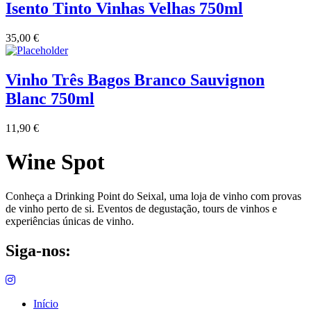
Isento Tinto Vinhas Velhas 750ml
Vinha das Penicas - Beira Interior
35,00
€
Vinho na Talha
Vinho Três Bagos Branco Sauvignon
Vinhos Estrangeiros
Blanc 750ml
Vinhos Nunes Mata - Lisboa
11,90
€
Wine Spot
Vinilourenço Douro
VolteFace Alentejo
Conheça a Drinking Point do Seixal, uma loja de vinho com provas
de vinho perto de si. Eventos de degustação, tours de vinhos e
experiências únicas de vinho.
Siga-nos:
Início