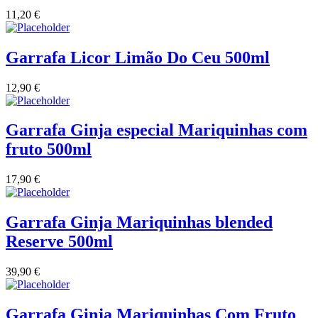
Quinta do Couquinho
11,20
€
Quinta do Crasto
Garrafa Licor Limão Do Ceu 500ml
Quinta Do Noval Douro
12,90
€
Quinta Do Paral Alentejo
Garrafa Ginja especial Mariquinhas com
Quinta do Pessegueiro - Douro
fruto 500ml
Quinta do Piloto
17,90
€
Quinta Do Regueiro - Região Vinhos Verdes
Garrafa Ginja Mariquinhas blended
Reserve 500ml
Quinta Do Rogel Algarve
39,90
€
Quinta do Sobreiró Trás-os -Montes
Quinta Do Ventozelo - Douro
Garrafa Ginja Mariquinhas Com Fruto