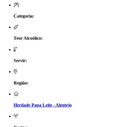
LV Lobo Vasconcelos Alentejo
Categoria:
Maçanita Douro
Marcio Em Campo - Tejo
Teor Alcoólico:
Medusa bairrada
Servir:
Monte da Raposinha - Alentejo
Mouchão Alentejo
Região:
Murgas - Bucelas
Oboe - Douro
Herdade Papa Leite - Alentejo
Pontual - Alentejo