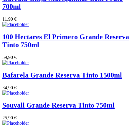
700ml
Quinta Dos Termos - Beira Interior
11,90
€
Quinta José Rodrigues - Humanitas
Rego Wines Beira interior
100 Hectares El Primero Grande Reserva
Tinto 750ml
Sem categoria
59,90
€
Só Vinha
Bafarela Grande Reserva Tinto 1500ml
Taboadella Dão
34,90
€
Tapada de Coelheiros - Alentejo
Tiago Cabaço Alentejo
Souvall Grande Reserva Tinto 750ml
Torre de Palma Alentejo
25,90
€
Trois Setubal