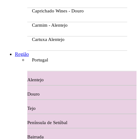
Caprichado Wines - Douro
Carmim - Alentejo
Cartuxa Alentejo
Casa da Passarella
Região
Portugal
Casa do Barroso
Alentejo
Casa Dos Migueis Douro
Douro
Casa Relvas Alentejo
Tejo
Caves de São João - Bairrada
Península de Setúbal
Charcutaria
Bairrada