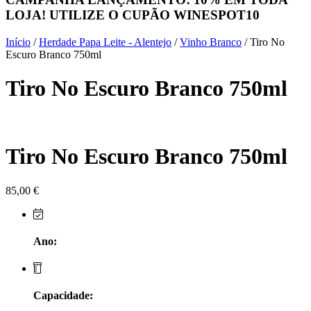
LOJA! UTILIZE O CUPÃO
WINESPOT10
Herdade do Sobroso Alentejo
Início
/
Herdade Papa Leite - Alentejo
/
Vinho Branco
/ Tiro No
Herdade dos Coteis Alentejo
Escuro Branco 750ml
Tiro No Escuro Branco 750ml
Herdade Papa Leite - Alentejo
Horacio Simoes Setubal
Isento - Douro
Tiro No Escuro Branco 750ml
Já Te Disse - Alentejo
85,00
€
João Tique - Top Wines - Alentejo
Ano:
Julian Reynolds - Alentejo
Lavradores da Feitoria - Douro
Capacidade:
LicObidos