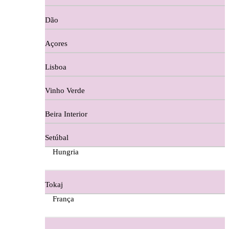
Copos e Decanter
Dão
Cortes De Reguengo Douro
Açores
Digestivos
Lisboa
Divai - Alentejo
Vinho Verde
Dona Sancha Dão
Beira Interior
Doroteia Douro
Setúbal
Ermelinda Freitas - Setubal
Hungria
Ervideira Alentejo
Tokaj
Evidencia Dão
França
Fabio Fernandes Wines