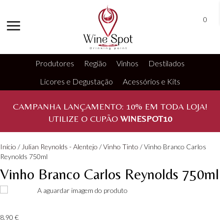
0
Produtores
Região
Vinhos
Destilados
Licores e Degustação
Acessórios e Kits
CAMPANHA LANÇAMENTO:
10%
EM TODA LOJA!
UTILIZE O CUPÃO
WINESPOT10
Início
/
Julian Reynolds - Alentejo
/
Vinho Tinto
/ Vinho Branco Carlos
Reynolds 750ml
Vinho Branco Carlos Reynolds 750ml
8,90
€