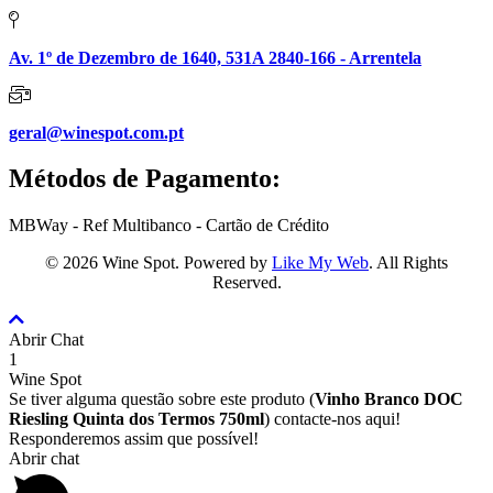
Av. 1º de Dezembro de 1640, 531A 2840-166 - Arrentela
geral@winespot.com.pt
Métodos de Pagamento:
MBWay - Ref Multibanco - Cartão de Crédito
© 2026 Wine Spot. Powered by
Like My Web
. All Rights
Reserved.
Voltar
para
Abrir Chat
o
1
topo
Wine Spot
Se tiver alguma questão sobre este produto (
Vinho Branco DOC
Riesling Quinta dos Termos 750ml
) contacte-nos aqui!
Responderemos assim que possível!
Abrir chat