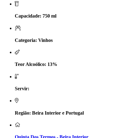
LV Lobo Vasconcelos Alentejo
Capacidade: 750 ml
Maçanita Douro
Marcio Em Campo - Tejo
Categoria: Vinhos
Medusa bairrada
Teor Alcoólico: 13%
Monte da Raposinha - Alentejo
Mouchão Alentejo
Servir:
Murgas - Bucelas
Oboe - Douro
Região: Beira Interior e Portugal
Pontual - Alentejo
Quinta Dos Termos - Beira Interior