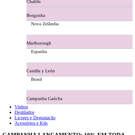
Chablis
Ferraz Wine - Beira Interior
Borgonha
Figueira Coriga - Alentejo
Nova Zelândia
Garrocha Estate Wines
Marlborough
Guerreiro Vinhos - Bairrada
Espanha
Herdade Da Figueirinha - Alentejo
Castilla y León
Herdade da Lisboa Alentejo
Brasil
Herdade Da Maroteira Alentejo
Campanha Gaúcha
Herdade Do Freixo - Alentejo
Vinhos
Destilados
Herdade do Moinho Branco - Alentejo
Licores e Degustação
Acessórios e Kits
Herdade do Rocim Alentejo
CAMPANHA LANÇAMENTO:
10%
EM TODA