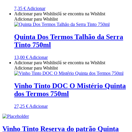
Quinta Dos Termos - Beira Interior
7,35
€
Adicionar
Adicionar para Wishlist
Já se encontra na Wishlist
Adicionar para Wishlist
Quinta José Rodrigues - Humanitas
Rego Wines Beira interior
Quinta Dos Termos Talhão da Serra
Tinto 750ml
Sem categoria
13,00
€
Adicionar
Só Vinha
Adicionar para Wishlist
Já se encontra na Wishlist
Adicionar para Wishlist
Taboadella Dão
Vinho Tinto DOC O Mistério Quinta
Tapada de Coelheiros - Alentejo
dos Termos 750ml
Tiago Cabaço Alentejo
27,25
€
Adicionar
Torre de Palma Alentejo
Vinho Tinto Reserva do patrão Quinta
Trois Setubal