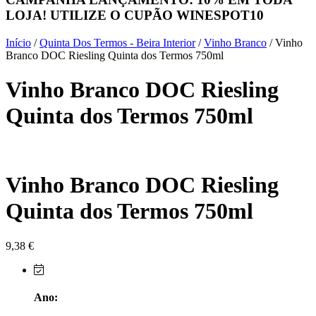
LOJA! UTILIZE O CUPÃO
WINESPOT10
Herdade do Sobroso Alentejo
Início
/
Quinta Dos Termos - Beira Interior
/
Vinho Branco
/ Vinho
Herdade dos Coteis Alentejo
Branco DOC Riesling Quinta dos Termos 750ml
Vinho Branco DOC Riesling
Herdade Papa Leite - Alentejo
Quinta dos Termos 750ml
Horacio Simoes Setubal
Isento - Douro
Vinho Branco DOC Riesling
Já Te Disse - Alentejo
Quinta dos Termos 750ml
João Tique - Top Wines - Alentejo
Julian Reynolds - Alentejo
9,38
€
Lavradores da Feitoria - Douro
Ano:
LicObidos