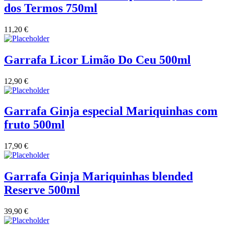
dos Termos 750ml
Vinha das Penicas - Beira Interior
11,20
€
Vinho na Talha
Garrafa Licor Limão Do Ceu 500ml
Vinhos Estrangeiros
12,90
€
Vinhos Nunes Mata - Lisboa
Garrafa Ginja especial Mariquinhas com
Vinilourenço Douro
fruto 500ml
VolteFace Alentejo
17,90
€
Garrafa Ginja Mariquinhas blended
Reserve 500ml
39,90
€