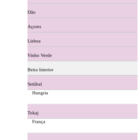
Copos e Decanter
Dão
Cortes De Reguengo Douro
Açores
Digestivos
Lisboa
Divai - Alentejo
Vinho Verde
Dona Sancha Dão
Beira Interior
Doroteia Douro
Setúbal
Ermelinda Freitas - Setubal
Hungria
Ervideira Alentejo
Tokaj
Evidencia Dão
França
Fabio Fernandes Wines