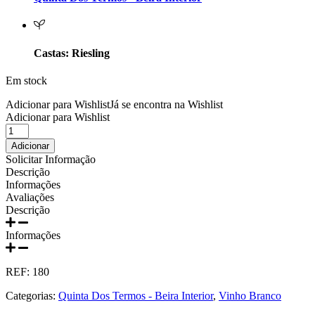
Prats e Symington Family
Quanta Terra Douro
Castas: Riesling
Quinta Boa Esperança Lisboa
Em stock
Quinta da Curia - Bairrada
Adicionar para Wishlist
Já se encontra na Wishlist
Adicionar para Wishlist
Quantidade
Quinta da Mariposa - Dão
de
Adicionar
Vinho
Solicitar Informação
Quinta das Bágeiras Bairrada
Branco
Descrição
DOC
Informações
Riesling
Quinta das Queimas Dão
Avaliações
Quinta
Descrição
dos
Quinta de Macedos - Douro
Termos
Informações
750ml
Quinta do Arcossó - Trás os Montes
REF:
180
Quinta do Casal Branco Tejo
Categorias:
Quinta Dos Termos - Beira Interior
,
Vinho Branco