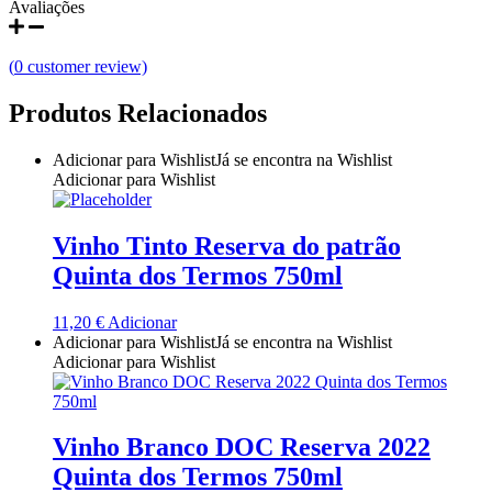
Avaliações
Quinta do Couquinho
(
0
customer review)
Quinta do Crasto
Produtos Relacionados
Quinta Do Noval Douro
Adicionar para Wishlist
Já se encontra na Wishlist
Quinta Do Paral Alentejo
Adicionar para Wishlist
Quinta do Pessegueiro - Douro
Vinho Tinto Reserva do patrão
Quinta do Piloto
Quinta dos Termos 750ml
Quinta Do Regueiro - Região Vinhos Verdes
11,20
€
Adicionar
Adicionar para Wishlist
Já se encontra na Wishlist
Adicionar para Wishlist
Quinta Do Rogel Algarve
Quinta do Sobreiró Trás-os -Montes
Vinho Branco DOC Reserva 2022
Quinta dos Termos 750ml
Quinta Do Ventozelo - Douro