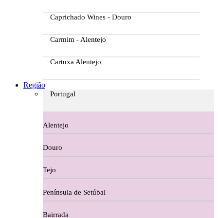
Caprichado Wines - Douro
Carmim - Alentejo
Cartuxa Alentejo
Casa da Passarella
Região
Portugal
Casa do Barroso
Alentejo
Casa Dos Migueis Douro
Douro
Casa Relvas Alentejo
Tejo
Caves de São João - Bairrada
Península de Setúbal
Charcutaria
Bairrada