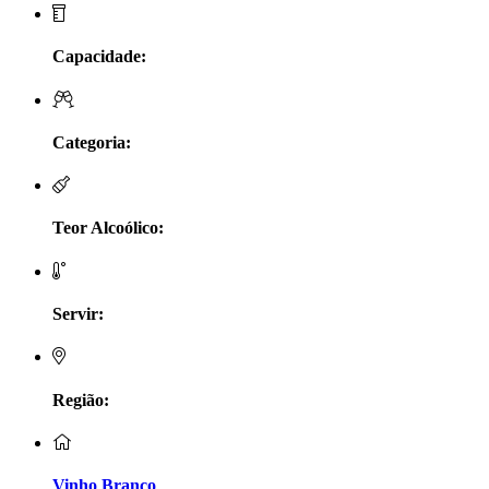
LV Lobo Vasconcelos Alentejo
Capacidade:
Maçanita Douro
Marcio Em Campo - Tejo
Categoria:
Medusa bairrada
Teor Alcoólico:
Monte da Raposinha - Alentejo
Mouchão Alentejo
Servir:
Murgas - Bucelas
Oboe - Douro
Região:
Pontual - Alentejo
Vinho Branco