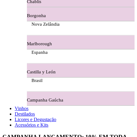
Chablis
Ferraz Wine - Beira Interior
Borgonha
Figueira Coriga - Alentejo
Nova Zelândia
Garrocha Estate Wines
Marlborough
Guerreiro Vinhos - Bairrada
Espanha
Herdade Da Figueirinha - Alentejo
Castilla y León
Herdade da Lisboa Alentejo
Brasil
Herdade Da Maroteira Alentejo
Campanha Gaúcha
Herdade Do Freixo - Alentejo
Vinhos
Destilados
Herdade do Moinho Branco - Alentejo
Licores e Degustação
Acessórios e Kits
Herdade do Rocim Alentejo
CAMPANHA LANÇAMENTO:
10%
EM TODA