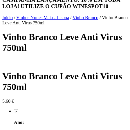
LOJA! UTILIZE O CUPÃO
WINESPOT10
Herdade do Sobroso Alentejo
Início
/
Vinhos Nunes Mata - Lisboa
/
Vinho Branco
/ Vinho Branco
Herdade dos Coteis Alentejo
Leve Anti Virus 750ml
Vinho Branco Leve Anti Virus
Herdade Papa Leite - Alentejo
750ml
Horacio Simoes Setubal
Isento - Douro
Vinho Branco Leve Anti Virus
Já Te Disse - Alentejo
750ml
João Tique - Top Wines - Alentejo
Julian Reynolds - Alentejo
5,60
€
Lavradores da Feitoria - Douro
Ano:
LicObidos