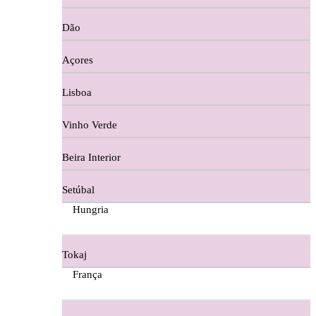
Copos e Decanter
Dão
Cortes De Reguengo Douro
Açores
Digestivos
Lisboa
Divai - Alentejo
Vinho Verde
Dona Sancha Dão
Beira Interior
Doroteia Douro
Setúbal
Ermelinda Freitas - Setubal
Hungria
Ervideira Alentejo
Tokaj
Evidencia Dão
França
Fabio Fernandes Wines