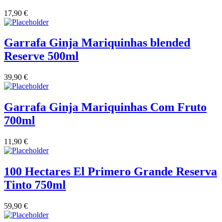
17,90
€
Vinha das Penicas - Beira Interior
Garrafa Ginja Mariquinhas blended
Vinho na Talha
Reserve 500ml
Vinhos Estrangeiros
39,90
€
Vinhos Nunes Mata - Lisboa
Garrafa Ginja Mariquinhas Com Fruto
Vinilourenço Douro
700ml
VolteFace Alentejo
11,90
€
100 Hectares El Primero Grande Reserva
Tinto 750ml
59,90
€