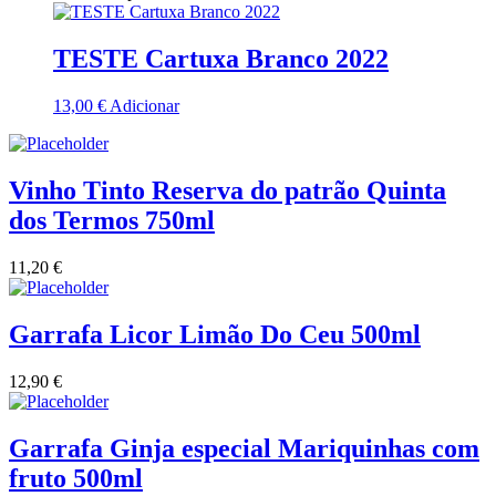
Quinta Dos Termos - Beira Interior
TESTE Cartuxa Branco 2022
Quinta José Rodrigues - Humanitas
13,00
€
Adicionar
Rego Wines Beira interior
Sem categoria
Vinho Tinto Reserva do patrão Quinta
dos Termos 750ml
Só Vinha
11,20
€
Taboadella Dão
Garrafa Licor Limão Do Ceu 500ml
Tapada de Coelheiros - Alentejo
12,90
€
Tiago Cabaço Alentejo
Torre de Palma Alentejo
Garrafa Ginja especial Mariquinhas com
fruto 500ml
Trois Setubal