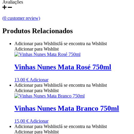
Avaliações
Quinta do Couquinho
(
0
customer review)
Quinta do Crasto
Produtos Relacionados
Quinta Do Noval Douro
Adicionar para Wishlist
Já se encontra na Wishlist
Quinta Do Paral Alentejo
Adicionar para Wishlist
Quinta do Pessegueiro - Douro
Vinhas Nunes Mata Rosé 750ml
Quinta do Piloto
13,00
€
Adicionar
Adicionar para Wishlist
Já se encontra na Wishlist
Quinta Do Regueiro - Região Vinhos Verdes
Adicionar para Wishlist
Quinta Do Rogel Algarve
Vinhas Nunes Mata Branco 750ml
Quinta do Sobreiró Trás-os -Montes
15,00
€
Adicionar
Adicionar para Wishlist
Já se encontra na Wishlist
Quinta Do Ventozelo - Douro
Adicionar para Wishlist