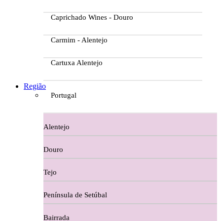
Caprichado Wines - Douro
Carmim - Alentejo
Cartuxa Alentejo
Casa da Passarella
Região
Portugal
Casa do Barroso
Alentejo
Casa Dos Migueis Douro
Douro
Casa Relvas Alentejo
Tejo
Caves de São João - Bairrada
Península de Setúbal
Charcutaria
Bairrada