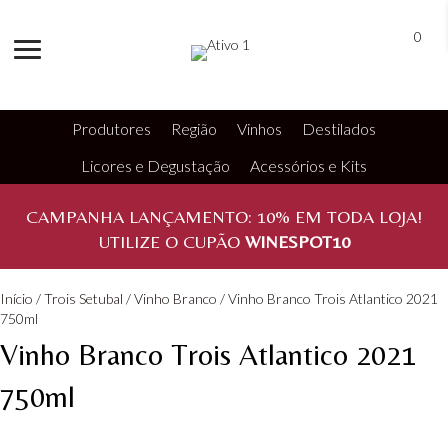
0
Produtores
Região
Vinhos
Destilados
Licores e Degustação
Acessórios e Kits
CAMPANHA LANÇAMENTO:
10%
EM TODA LOJA!
UTILIZE O CUPÃO
WINESPOT10
Início
/
Trois Setubal
/
Vinho Branco
/ Vinho Branco Trois Atlantico 2021
750ml
Vinho Branco Trois Atlantico 2021
750ml