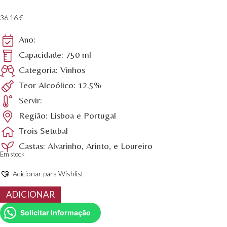
36,16
€
Ano:
Capacidade: 750 ml
Categoria: Vinhos
Teor Alcoólico: 12.5%
Servir:
Região: Lisboa e Portugal
Trois Setubal
Castas: Alvarinho, Arinto, e Loureiro
Em stock
Adicionar para Wishlist
Quantidade
ADICIONAR
de
Vinho
Solicitar Informação
Branco