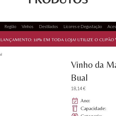
Região
Vinhos
Destilados
Licores e Degustação
Aces
 LANÇAMENTO:
10%
EM TODA LOJA! UTILIZE O CUPÃO
al
Vinho da Ma
Bual
18,14
€
Ano:
Capacidade:
Categoria: