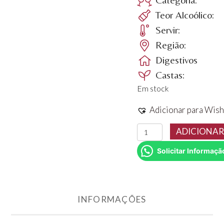
Teor Alcoólico:
Servir:
Região:
Digestivos
Castas:
Em stock
Adicionar para Wish
Quantidade
ADICIONAR
de
Solicitar Informaçã
Vinho
da
Madeira
blandy
INFORMAÇÕES
´s
5