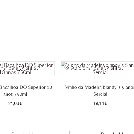
anos
Bual
nar para Wishlist
Adicionar para Wishlist
Bacalhoa DO Superior 10
Vinho da Madeira blandy´s 5 ano
anos 750ml
Sercial
21,03
€
18,14
€