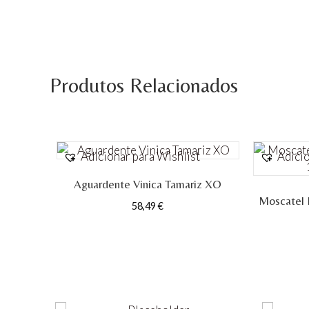
Produtos Relacionados
Adicionar para Wishlist
Adicio
Aguardente Vinica Tamariz XO
Moscatel 
58,49
€