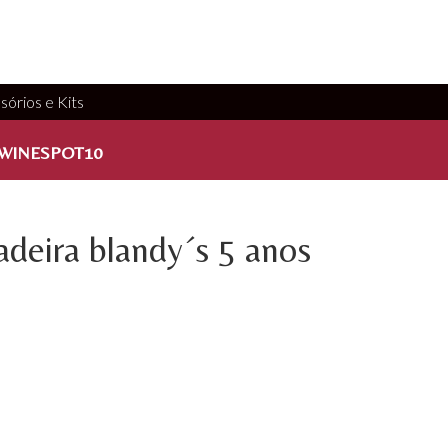
sórios e Kits
WINESPOT10
deira blandy´s 5 anos