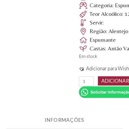
Categoria: Espu
Teor Alcoólico: 
Servir:
Região: Alentejo
Espumante
Castas: Antão Va
Em stock
Adicionar para Wish
Quantidade
ADICIONAR
de
Solicitar Informaçã
Vinho
Espumante
Paço
dos
INFORMAÇÕES
Infantes
Reserva