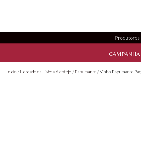
Produtores
CAMPANHA
Início
/
Herdade da Lisboa Alentejo
/
Espumante
/ Vinho Espumante Paç