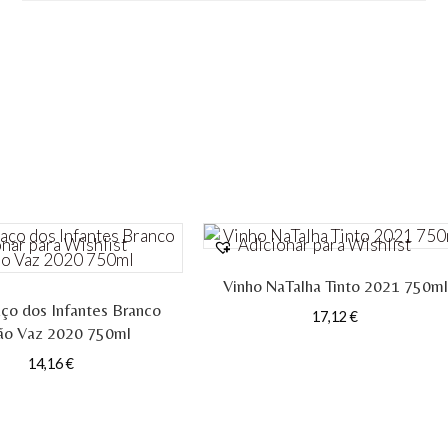
Branco
2019
750ml
nar para Wishlist
Adicionar para Wishlist
Vinho NaTalha Tinto 2021 750ml
ço dos Infantes Branco
17,12
€
ão Vaz 2020 750ml
14,16
€