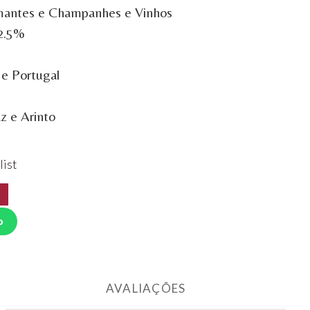
mantes e Champanhes e Vinhos
12.5%
 e Portugal
z e Arinto
list
o
AVALIAÇÕES