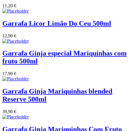
11,20
€
Vinha das Penicas - Beira Interior
Garrafa Licor Limão Do Ceu 500ml
Vinho na Talha
12,90
€
Vinhos Estrangeiros
Vinhos Nunes Mata - Lisboa
Garrafa Ginja especial Mariquinhas com
fruto 500ml
Vinilourenço Douro
17,90
€
VolteFace Alentejo
Garrafa Ginja Mariquinhas blended
Reserve 500ml
39,90
€
Garrafa Ginja Mariquinhas Com Fruto