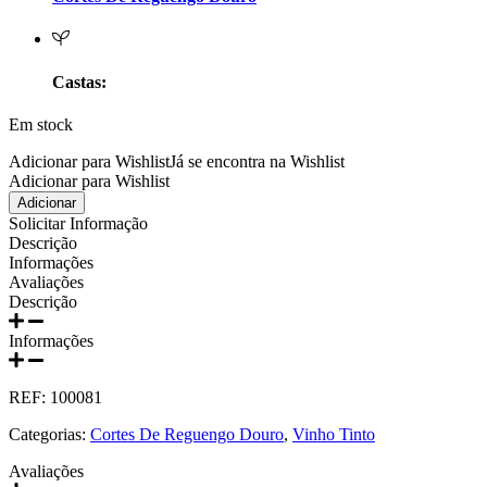
Prats e Symington Family
Quanta Terra Douro
Castas:
Quinta Boa Esperança Lisboa
Em stock
Quinta da Curia - Bairrada
Adicionar para Wishlist
Já se encontra na Wishlist
Adicionar para Wishlist
Quantidade
Adicionar
Quinta da Mariposa - Dão
de
Solicitar Informação
Vinho
Descrição
Quinta das Bágeiras Bairrada
Porto
Informações
Cortes
Avaliações
Do
Descrição
Quinta das Queimas Dão
reguengo
20
Informações
Quinta de Macedos - Douro
anos
Tawny
750ml
REF:
100081
Quinta do Arcossó - Trás os Montes
Categorias:
Cortes De Reguengo Douro
,
Vinho Tinto
Quinta do Casal Branco Tejo
Avaliações