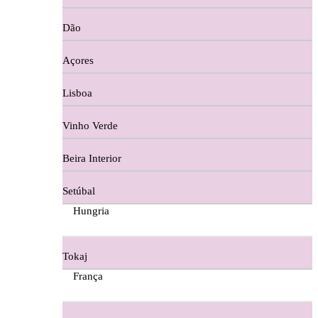
Copos e Decanter
Dão
Cortes De Reguengo Douro
Açores
Digestivos
Lisboa
Divai - Alentejo
Vinho Verde
Dona Sancha Dão
Beira Interior
Doroteia Douro
Setúbal
Ermelinda Freitas - Setubal
Hungria
Ervideira Alentejo
Tokaj
Evidencia Dão
França
Fabio Fernandes Wines