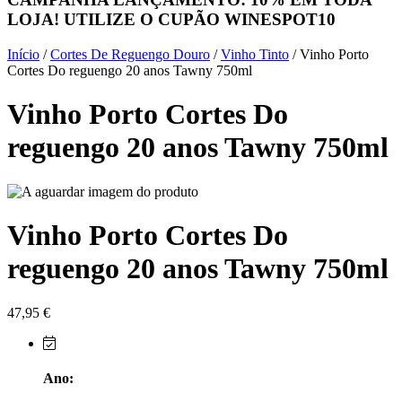
LOJA! UTILIZE O CUPÃO
WINESPOT10
Herdade do Sobroso Alentejo
Início
/
Cortes De Reguengo Douro
/
Vinho Tinto
/ Vinho Porto
Herdade dos Coteis Alentejo
Cortes Do reguengo 20 anos Tawny 750ml
Vinho Porto Cortes Do
Herdade Papa Leite - Alentejo
reguengo 20 anos Tawny 750ml
Horacio Simoes Setubal
Isento - Douro
Vinho Porto Cortes Do
Já Te Disse - Alentejo
reguengo 20 anos Tawny 750ml
João Tique - Top Wines - Alentejo
Julian Reynolds - Alentejo
47,95
€
Lavradores da Feitoria - Douro
Ano:
LicObidos