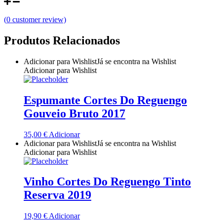
Quinta do Couquinho
(
0
customer review)
Quinta do Crasto
Produtos Relacionados
Quinta Do Noval Douro
Adicionar para Wishlist
Já se encontra na Wishlist
Adicionar para Wishlist
Quinta Do Paral Alentejo
Espumante Cortes Do Reguengo
Quinta do Pessegueiro - Douro
Gouveio Bruto 2017
Quinta do Piloto
35,00
€
Adicionar
Adicionar para Wishlist
Já se encontra na Wishlist
Quinta Do Regueiro - Região Vinhos Verdes
Adicionar para Wishlist
Quinta Do Rogel Algarve
Vinho Cortes Do Reguengo Tinto
Quinta do Sobreiró Trás-os -Montes
Reserva 2019
Quinta Do Ventozelo - Douro
19,90
€
Adicionar