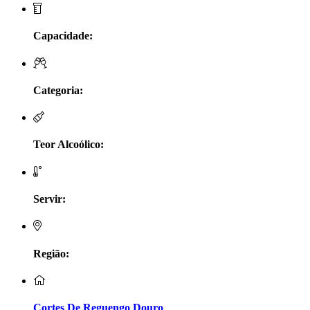
LV Lobo Vasconcelos Alentejo
Capacidade:
Maçanita Douro
Marcio Em Campo - Tejo
Categoria:
Medusa bairrada
Teor Alcoólico:
Monte da Raposinha - Alentejo
Mouchão Alentejo
Servir:
Murgas - Bucelas
Oboe - Douro
Região:
Pontual - Alentejo
Cortes De Reguengo Douro