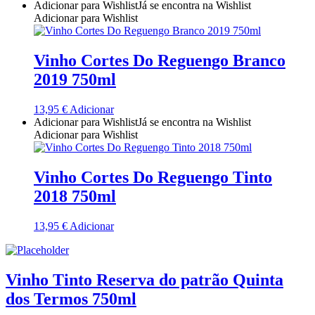
Adicionar para Wishlist
Já se encontra na Wishlist
Adicionar para Wishlist
Quinta Dos Termos - Beira Interior
Quinta José Rodrigues - Humanitas
Vinho Cortes Do Reguengo Branco
2019 750ml
Rego Wines Beira interior
13,95
€
Adicionar
Sem categoria
Adicionar para Wishlist
Já se encontra na Wishlist
Adicionar para Wishlist
Só Vinha
Vinho Cortes Do Reguengo Tinto
Taboadella Dão
2018 750ml
Tapada de Coelheiros - Alentejo
13,95
€
Adicionar
Tiago Cabaço Alentejo
Vinho Tinto Reserva do patrão Quinta
Torre de Palma Alentejo
dos Termos 750ml
Trois Setubal