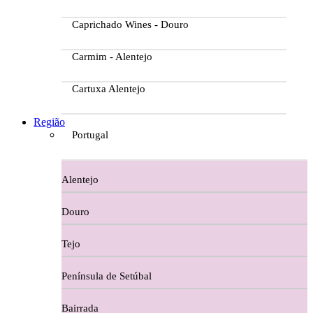
Caprichado Wines - Douro
Carmim - Alentejo
Cartuxa Alentejo
Casa da Passarella
Região
Portugal
Casa do Barroso
Alentejo
Casa Dos Migueis Douro
Douro
Casa Relvas Alentejo
Tejo
Caves de São João - Bairrada
Península de Setúbal
Charcutaria
Bairrada