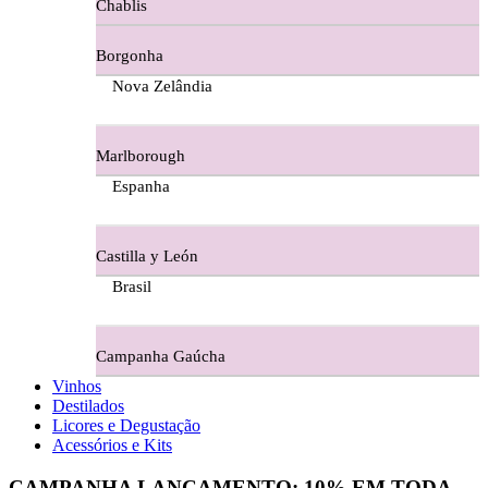
Chablis
Ferraz Wine - Beira Interior
Borgonha
Figueira Coriga - Alentejo
Nova Zelândia
Garrocha Estate Wines
Marlborough
Guerreiro Vinhos - Bairrada
Espanha
Herdade Da Figueirinha - Alentejo
Castilla y León
Herdade da Lisboa Alentejo
Brasil
Herdade Da Maroteira Alentejo
Campanha Gaúcha
Herdade Do Freixo - Alentejo
Vinhos
Destilados
Herdade do Moinho Branco - Alentejo
Licores e Degustação
Acessórios e Kits
Herdade do Rocim Alentejo
CAMPANHA LANÇAMENTO:
10%
EM TODA