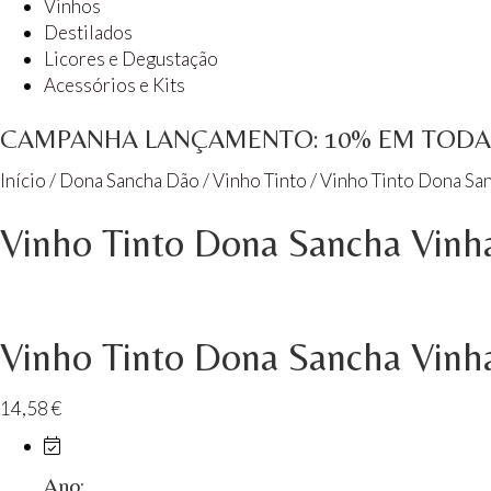
Vinhos
Destilados
Herdade dos Coteis Alentejo
Licores e Degustação
Herdade Papa Leite - Alentejo
Acessórios e Kits
Horacio Simoes Setubal
CAMPANHA LANÇAMENTO:
10%
EM TODA 
Isento - Douro
Início
/
Dona Sancha Dão
/
Vinho Tinto
/ Vinho Tinto Dona Sa
Já Te Disse - Alentejo
Vinho Tinto Dona Sancha Vinh
João Tique - Top Wines - Alentejo
Julian Reynolds - Alentejo
Vinho Tinto Dona Sancha Vinh
Lavradores da Feitoria - Douro
14,58
€
LicObidos
LV Lobo Vasconcelos Alentejo
Ano: