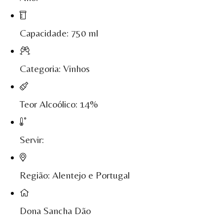
Maçanita Douro
Capacidade: 750 ml
Marcio Em Campo - Tejo
Medusa bairrada
Categoria: Vinhos
Monte da Raposinha - Alentejo
Mouchão Alentejo
Teor Alcoólico: 14%
Murgas - Bucelas
Servir:
Oboe - Douro
Pontual - Alentejo
Região: Alentejo e Portugal
Prats e Symington Family
Quanta Terra Douro
Dona Sancha Dão