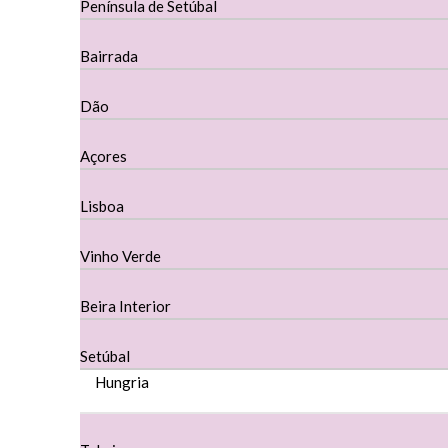
Península de Setúbal
Cortes De Reguengo Douro
Bairrada
Digestivos
Dão
Divai - Alentejo
Açores
Dona Sancha Dão
Lisboa
Doroteia Douro
Vinho Verde
Ermelinda Freitas - Setubal
Beira Interior
Ervideira Alentejo
Evidencia Dão
Setúbal
Hungria
Fabio Fernandes Wines
Ferraz Wine - Beira Interior