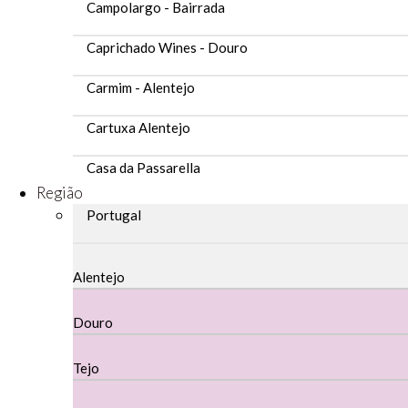
Campolargo - Bairrada
Caprichado Wines - Douro
Carmim - Alentejo
Cartuxa Alentejo
Casa da Passarella
Região
Casa do Barroso
Portugal
Casa Dos Migueis Douro
Alentejo
Casa Relvas Alentejo
Douro
Caves de São João - Bairrada
Tejo
Charcutaria
Copos e Decanter