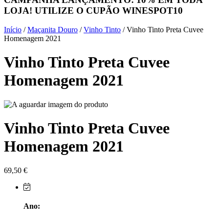
LOJA! UTILIZE O CUPÃO
WINESPOT10
Herdade do Sobroso Alentejo
Início
/
Maçanita Douro
/
Vinho Tinto
/ Vinho Tinto Preta Cuvee
Herdade dos Coteis Alentejo
Homenagem 2021
Vinho Tinto Preta Cuvee
Herdade Papa Leite - Alentejo
Homenagem 2021
Horacio Simoes Setubal
Isento - Douro
Vinho Tinto Preta Cuvee
Já Te Disse - Alentejo
Homenagem 2021
João Tique - Top Wines - Alentejo
Julian Reynolds - Alentejo
69,50
€
Lavradores da Feitoria - Douro
Ano:
LicObidos