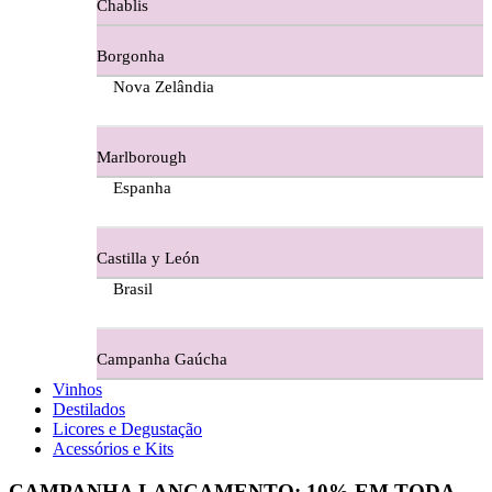
Chablis
Ferraz Wine - Beira Interior
Borgonha
Figueira Coriga - Alentejo
Nova Zelândia
Garrocha Estate Wines
Marlborough
Guerreiro Vinhos - Bairrada
Espanha
Herdade Da Figueirinha - Alentejo
Castilla y León
Herdade da Lisboa Alentejo
Brasil
Herdade Da Maroteira Alentejo
Campanha Gaúcha
Herdade Do Freixo - Alentejo
Vinhos
Destilados
Herdade do Moinho Branco - Alentejo
Licores e Degustação
Acessórios e Kits
Herdade do Rocim Alentejo
CAMPANHA LANÇAMENTO:
10%
EM TODA