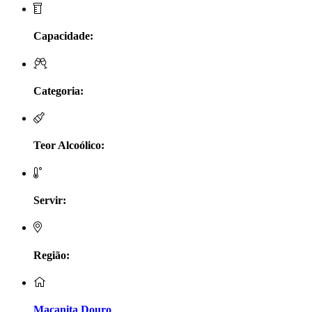
LV Lobo Vasconcelos Alentejo
Capacidade:
Maçanita Douro
Marcio Em Campo - Tejo
Categoria:
Medusa bairrada
Teor Alcoólico:
Monte da Raposinha - Alentejo
Mouchão Alentejo
Servir:
Murgas - Bucelas
Oboe - Douro
Região:
Pontual - Alentejo
Maçanita Douro