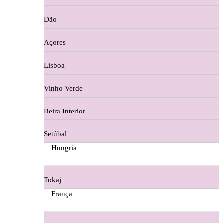
Copos e Decanter
Dão
Cortes De Reguengo Douro
Açores
Digestivos
Lisboa
Divai - Alentejo
Vinho Verde
Dona Sancha Dão
Beira Interior
Doroteia Douro
Setúbal
Ermelinda Freitas - Setubal
Hungria
Ervideira Alentejo
Tokaj
Evidencia Dão
França
Fabio Fernandes Wines