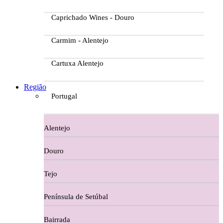
Caprichado Wines - Douro
Carmim - Alentejo
Cartuxa Alentejo
Casa da Passarella
Região
Portugal
Casa do Barroso
Alentejo
Casa Dos Migueis Douro
Douro
Casa Relvas Alentejo
Tejo
Caves de São João - Bairrada
Península de Setúbal
Charcutaria
Bairrada