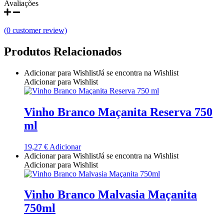
Avaliações
Quinta do Couquinho
(
0
customer review)
Quinta do Crasto
Produtos Relacionados
Quinta Do Noval Douro
Adicionar para Wishlist
Já se encontra na Wishlist
Quinta Do Paral Alentejo
Adicionar para Wishlist
Quinta do Pessegueiro - Douro
Vinho Branco Maçanita Reserva 750
Quinta do Piloto
ml
Quinta Do Regueiro - Região Vinhos Verdes
19,27
€
Adicionar
Adicionar para Wishlist
Já se encontra na Wishlist
Adicionar para Wishlist
Quinta Do Rogel Algarve
Quinta do Sobreiró Trás-os -Montes
Vinho Branco Malvasia Maçanita
750ml
Quinta Do Ventozelo - Douro