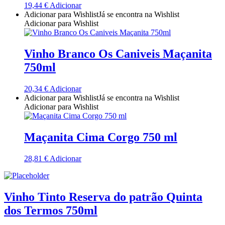
19,44
€
Adicionar
Quinta Dos Termos - Beira Interior
Adicionar para Wishlist
Já se encontra na Wishlist
Adicionar para Wishlist
Quinta José Rodrigues - Humanitas
Vinho Branco Os Caniveis Maçanita
Rego Wines Beira interior
750ml
Sem categoria
20,34
€
Adicionar
Adicionar para Wishlist
Já se encontra na Wishlist
Só Vinha
Adicionar para Wishlist
Taboadella Dão
Maçanita Cima Corgo 750 ml
Tapada de Coelheiros - Alentejo
28,81
€
Adicionar
Tiago Cabaço Alentejo
Vinho Tinto Reserva do patrão Quinta
Torre de Palma Alentejo
dos Termos 750ml
Trois Setubal