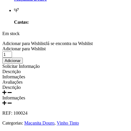
Prats e Symington Family
Quanta Terra Douro
Castas:
Quinta Boa Esperança Lisboa
Em stock
Quinta da Curia - Bairrada
Adicionar para Wishlist
Já se encontra na Wishlist
Adicionar para Wishlist
Quantidade
Quinta da Mariposa - Dão
de
Adicionar
Vinho
Solicitar Informação
Quinta das Bágeiras Bairrada
Tinto
Descrição
Preta
Informações
Cuvee
Quinta das Queimas Dão
Avaliações
Homenagem
Descrição
2021
Quinta de Macedos - Douro
Informações
Quinta do Arcossó - Trás os Montes
REF:
100024
Quinta do Casal Branco Tejo
Categorias:
Maçanita Douro
,
Vinho Tinto