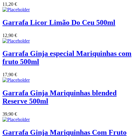
11,20
€
Vinha das Penicas - Beira Interior
Garrafa Licor Limão Do Ceu 500ml
Vinho na Talha
12,90
€
Vinhos Estrangeiros
Garrafa Ginja especial Mariquinhas com
Vinhos Nunes Mata - Lisboa
fruto 500ml
Vinilourenço Douro
17,90
€
VolteFace Alentejo
Garrafa Ginja Mariquinhas blended
Reserve 500ml
39,90
€
Garrafa Ginja Mariquinhas Com Fruto