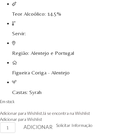
Monte da Raposinha - Alentejo
Teor Alcoólico: 14.5%
Mouchão Alentejo
Murgas - Bucelas
Servir:
Oboe - Douro
Região: Alentejo e Portugal
Pontual - Alentejo
Prats e Symington Family
Figueira Coriga - Alentejo
Quanta Terra Douro
Castas: Syrah
Quinta Boa Esperança Lisboa
Em stock
Quinta da Curia - Bairrada
Adicionar para Wishlist
Já se encontra na Wishlist
Adicionar para Wishlist
Quinta da Mariposa - Dão
Quantidade
Solicitar Informação
ADICIONAR
de