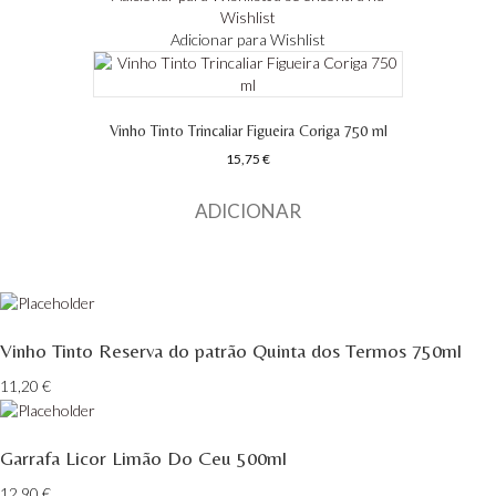
Wishlist
Adicionar para Wishlist
Quinta Do Regueiro - Região Vinhos Verdes
Quinta Do Rogel Algarve
Vinho Tinto Trincaliar Figueira Coriga 750 ml
Quinta do Sobreiró Trás-os -Montes
15,75
€
Quinta Do Ventozelo - Douro
ADICIONAR
Quinta Dos Termos - Beira Interior
Quinta José Rodrigues - Humanitas
Rego Wines Beira interior
Vinho Tinto Reserva do patrão Quinta dos Termos 750ml
11,20
€
Sem categoria
Só Vinha
Garrafa Licor Limão Do Ceu 500ml
Taboadella Dão
12,90
€