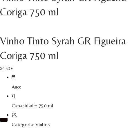
Isento - Douro
Coriga 750 ml
Já Te Disse - Alentejo
João Tique - Top Wines - Alentejo
Vinho Tinto Syrah GR Figueira
Julian Reynolds - Alentejo
Coriga 750 ml
Lavradores da Feitoria - Douro
34,50
€
LicObidos
LV Lobo Vasconcelos Alentejo
Ano:
Maçanita Douro
Capacidade: 750 ml
Marcio Em Campo - Tejo
Medusa bairrada
Categoria: Vinhos