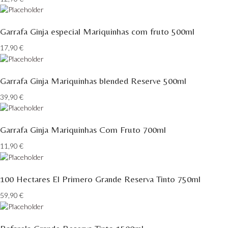
Tapada de Coelheiros - Alentejo
Garrafa Ginja especial Mariquinhas com fruto 500ml
Tiago Cabaço Alentejo
17,90
€
Torre de Palma Alentejo
Garrafa Ginja Mariquinhas blended Reserve 500ml
Trois Setubal
39,90
€
Vinha das Penicas - Beira Interior
Garrafa Ginja Mariquinhas Com Fruto 700ml
Vinho na Talha
11,90
€
Vinhos Estrangeiros
Vinhos Nunes Mata - Lisboa
100 Hectares El Primero Grande Reserva Tinto 750ml
59,90
€
Vinilourenço Douro
VolteFace Alentejo