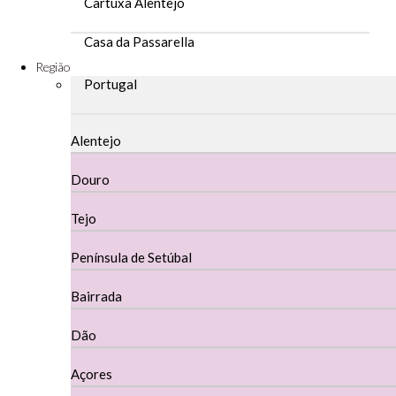
Cartuxa Alentejo
Casa da Passarella
Região
Casa do Barroso
Portugal
Casa Dos Migueis Douro
Alentejo
Casa Relvas Alentejo
Douro
Caves de São João - Bairrada
Tejo
Charcutaria
Península de Setúbal
Copos e Decanter
Bairrada
Cortes De Reguengo Douro
Dão
Digestivos
Açores
Divai - Alentejo