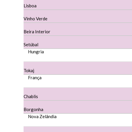
Lisboa
Dona Sancha Dão
Vinho Verde
Doroteia Douro
Beira Interior
Ermelinda Freitas - Setubal
Setúbal
Ervideira Alentejo
Hungria
Evidencia Dão
Tokaj
Fabio Fernandes Wines
França
Ferraz Wine - Beira Interior
Chablis
Figueira Coriga - Alentejo
Borgonha
Garrocha Estate Wines
Nova Zelândia
Guerreiro Vinhos - Bairrada