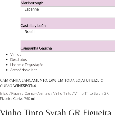
Marlborough
Herdade Da Figueirinha - Alentejo
Espanha
Herdade da Lisboa Alentejo
Castilla y León
Herdade Da Maroteira Alentejo
Brasil
Herdade Do Freixo - Alentejo
Campanha Gaúcha
Herdade do Moinho Branco - Alentejo
Vinhos
Destilados
Herdade do Rocim Alentejo
Licores e Degustação
Acessórios e Kits
Herdade do Sobroso Alentejo
CAMPANHA LANÇAMENTO:
10%
EM TODA LOJA! UTILIZE O
CUPÃO
WINESPOT10
Herdade dos Coteis Alentejo
Início
/
Figueira Coriga - Alentejo
/
Vinho Tinto
/ Vinho Tinto Syrah GR
Herdade Papa Leite - Alentejo
Figueira Coriga 750 ml
Vinho Tinto Syrah GR Figueira
Horacio Simoes Setubal