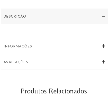
Tiago
Cabaço
Tinto
DESCRIÇÃO
Syrah
750
ml
INFORMAÇÕES
AVALIAÇÕES
Produtos Relacionados