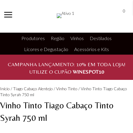
0
Produtores
Região
Vinhos
Destilados
Licores e Degustação
Acessórios e Kits
CAMPANHA LANÇAMENTO:
10%
EM TODA LOJA!
UTILIZE O CUPÃO
WINESPOT10
Início
/
Tiago Cabaço Alentejo
/
Vinho Tinto
/ Vinho Tinto Tiago Cabaço
Tinto Syrah 750 ml
Vinho Tinto Tiago Cabaço Tinto
Syrah 750 ml