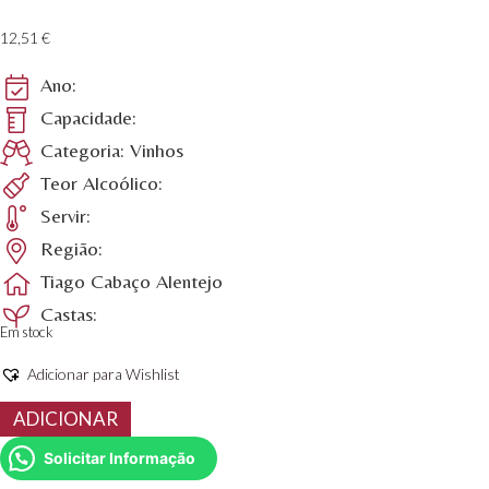
12,51
€
Ano:
Capacidade:
Categoria: Vinhos
Teor Alcoólico:
Servir:
Região:
Tiago Cabaço Alentejo
Castas:
Em stock
Adicionar para Wishlist
Quantidade
ADICIONAR
de
Vinho
Solicitar Informação
Tinto